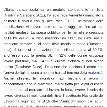
L’Italia, caratterizzata da un modello storicamente familista
(Naldini e Saraceno 2011), ha solo recentemente cominciato a
colmare il divario con gli altri Paesi EU. E nell’ambito della
conciliazione vita-lavoro sembra aver raggiunto fino ad ora
risultati modesti. La spesa pubblica per le famiglie è cresciuta
dall’1,1% del PIL a inizio millennio fino all’attuale 1,4%, ma si
mantiene sempre al di sotto della media europea (Database
Istat). Il tasso di occupazione femminile si attesta al 50,6%,
anch’esso sotto la media UE. Il 32% delle donne occupate
lavora part-time, ma il 47% di queste dichiara di non averlo
scelto (Database Oecd). Le donne che lasciano il lavoro con
l’arrivo dei figli tendono a non rientrare al termine della
maternità
.
Anche all’estero le lavoratrici madri lasciano il lavoro in
concomitanza con la maternità, ma si tratta per lo più di uscite
temporanee dal mercato del lavoro. In Italia, invece, l’uscita dal
lavoro diventa in molti casi definitiva: l’Ispettorato Nazionale del
Lavoro ha registrato nel 2016 oltre 35mila dimissioni pari ad un
aumento del 12% rispetto all’anno precedente (De Cesare