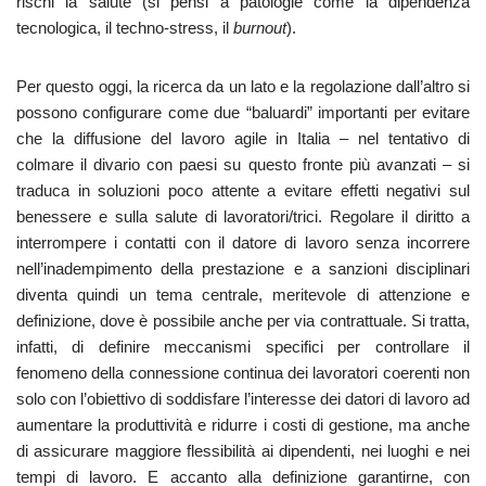
rischi la salute (si pensi a patologie come la dipendenza
tecnologica, il techno-stress, il
burnout
).
Per questo oggi, la ricerca da un lato e la regolazione dall’altro si
possono configurare come due “baluardi” importanti per evitare
che la diffusione del lavoro agile in Italia – nel tentativo di
colmare il divario con paesi su questo fronte più avanzati – si
traduca in soluzioni poco attente a evitare effetti negativi sul
benessere e sulla salute di lavoratori/trici. Regolare il diritto a
interrompere i contatti con il datore di lavoro senza incorrere
nell’inadempimento della prestazione e a sanzioni disciplinari
diventa quindi un tema centrale, meritevole di attenzione e
definizione, dove è possibile anche per via contrattuale. Si tratta,
infatti, di definire meccanismi specifici per controllare il
fenomeno della connessione continua dei lavoratori coerenti non
solo con l’obiettivo di soddisfare l’interesse dei datori di lavoro ad
aumentare la produttività e ridurre i costi di gestione, ma anche
di assicurare maggiore flessibilità ai dipendenti, nei luoghi e nei
tempi di lavoro. E accanto alla definizione garantirne, con