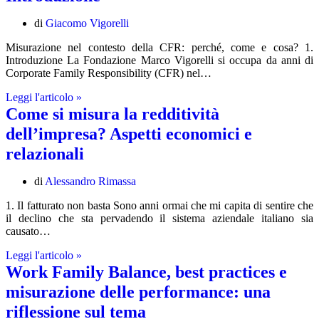
di
Giacomo Vigorelli
Misurazione nel contesto della CFR: perché, come e cosa? 1.
Introduzione La Fondazione Marco Vigorelli si occupa da anni di
Corporate Family Responsibility (CFR) nel…
Introduzione
Leggi l'articolo »
Come si misura la redditività
dell’impresa? Aspetti economici e
relazionali
di
Alessandro Rimassa
1. Il fatturato non basta Sono anni ormai che mi capita di sentire che
il declino che sta pervadendo il sistema aziendale italiano sia
causato…
Come
Leggi l'articolo »
si
Work Family Balance, best practices e
misura
misurazione delle performance: una
la
redditività
riflessione sul tema
dell’impresa?