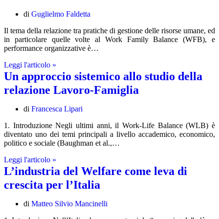
Aspetti
di
Guglielmo Faldetta
economici
e
Il tema della relazione tra pratiche di gestione delle risorse umane, ed
relazionali
in particolare quelle volte al Work Family Balance (WFB), e
performance organizzative è…
Work
Leggi l'articolo »
Family
Un approccio sistemico allo studio della
Balance,
relazione Lavoro-Famiglia
best
practices
e
di
Francesca Lipari
misurazione
1. Introduzione Negli ultimi anni, il Work-Life Balance (WLB) è
delle
diventato uno dei temi principali a livello accademico, economico,
performance:
politico e sociale (Baughman et al.,…
una
riflessione
Un
Leggi l'articolo »
sul
approccio
L’industria del Welfare come leva di
tema
sistemico
crescita per l’Italia
allo
studio
della
di
Matteo Silvio Mancinelli
relazione