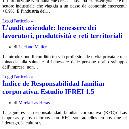
1. Introduzione Nell’Italia che cresce a tassi da “zero-virgola” c’è un
Lavoro-
settore industriale che viaggia a un passo da economie emergenti:
Famiglia
+6,9%. È l’industria del…
L’industria
Leggi l'articolo »
del
L’audit aziendale: benessere dei
Welfare
lavoratori, produttività e reti territoriali
come
leva
di
di
Luciano Malfer
crescita
1. Introduzione Il conflitto tra vita professionale e vita privata è una
per
minaccia alla salute e al benessere delle persone e allo sviluppo
l’Italia
dell’impresa: non…
L’audit
Leggi l'articolo »
aziendale:
Índice de Responsabilidad familiar
benessere
corporativa. Estudio IFREI 1.5
dei
lavoratori,
produttività
di
Mireia Las Heras
e
1. ¿Qué es la responsabilidad familiar corporativa (RFC)? Las
reti
empresas y los entornos con RFC son aquellos en los que el
territoriali
liderazgo, la cultura y…