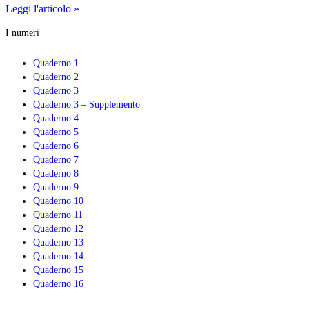
Índice
Leggi l'articolo »
de
I numeri
Responsabilidad
familiar
corporativa.
Quaderno 1
Estudio
Quaderno 2
IFREI
Quaderno 3
1.5
Quaderno 3 – Supplemento
Quaderno 4
Quaderno 5
Quaderno 6
Quaderno 7
Quaderno 8
Quaderno 9
Quaderno 10
Quaderno 11
Quaderno 12
Quaderno 13
Quaderno 14
Quaderno 15
Quaderno 16