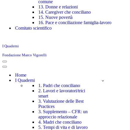
comune
13. Donne e relazioni
14. Caregiver che conciliano
15. Nuove povertà
16. Pace e conciliazione famiglia-lavoro
Comitato scientifico
I Quaderni
Fondazione Marco Vigorelli
Menu
di
Menu
navigazione
di
Home
navigazione
I Quaderni
1. Padri che conciliano
2. Lavori e lavoratori/trici
smart
3. Valutazione delle Best
Practices
3. Supplemento – CFR: un
approccio relazionale
4. Madri che conciliano
5. Tempi di vita e di lavoro