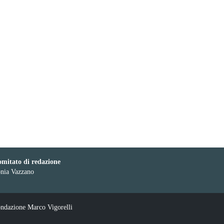
mitato di redazione
nia Vazzano
ndazione Marco Vigorelli