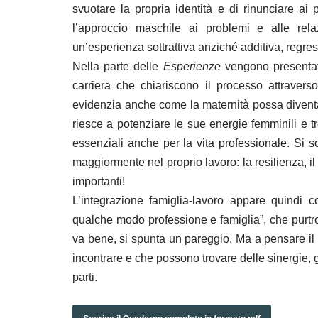
svuotare la propria identità e di rinunciare ai p
8. Tecnologie digitali, IA e conciliazione
l’approccio maschile ai problemi e alle re
9. Responsabilità genitoriali e lavoro: il futuro del
un’esperienza sottrattiva anziché additiva, regre
Nella parte delle
Esperienze
vengono presentati 
10. Lavoro, famiglia e conciliazione di fronte alle s
carriera che chiariscono il processo attraverso
evidenzia anche come la maternità possa divent
11. Diversity Equity & Inclusion
riesce a potenziare le sue energie femminili e t
12. Conciliazione famiglia-lavoro e bene comune
essenziali anche per la vita professionale. Si s
maggiormente nel proprio lavoro: la resilienza, il
13. Donne e relazioni
importanti!
L’integrazione famiglia-lavoro appare quindi c
14. Caregiver che conciliano
qualche modo professione e famiglia”, che purtro
15. Nuove povertà
va bene, si spunta un pareggio. Ma a pensare il
incontrare e che possono trovare delle sinergie,
16. Pace e conciliazione famiglia-lavoro
parti.