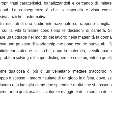
ropri tratti caratteristici, banalizzandoli e cercando di imitare
lazioni. La conseguenza è che la maternità è vista come
l’Europa in gioco
ssiva anziché trasformativa.
i risultati di uno studio internazionale sul rapporto famiglia-
fide del virtuale
 cui la vita familiare condiziona le decisioni di carriera. Si
are un upgrade nel mondo del lavoro: nella maternità la donna
rova una palestra di leadership che porta con sé nuove abilità
ottolineano alcune skills che, dopo la maternità, si sviluppano
 problem solving e il saper distinguere le cose urgenti da quelli
ome qualcosa di più di un velleitario “mettere d’accordo in
ppo è spesso il magro risultato di un gioco in difesa, dove, se
 lavoro e la famiglia come due splendide realtà che si possono
 generando qualcosa il cui valore è maggiore della somma delle