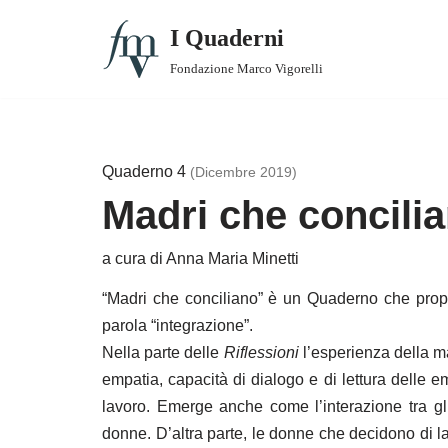
I Quaderni
Vai
Fondazione Marco Vigorelli
al
1. Padri che conciliano
contenuto
2. Lavori e lavoratori/trici smart
Quaderno 4
(Dicembre 2019)
3. Valutazione delle Best Practices
Madri che concili
3. Supplemento – CFR: un approccio relazionale
a cura di Anna Maria Minetti
4. Madri che conciliano
“Madri che conciliano” è un Quaderno che propon
parola “integrazione”.
5. Tempi di vita e di lavoro
Nella parte delle
Riflessioni
l’esperienza della ma
6. Comunità che conciliano
empatia, capacità di dialogo e di lettura delle em
lavoro. Emerge anche come l’interazione tra gli
7. Anziani, nonni e conciliazione
donne. D’altra parte, le donne che decidono di 