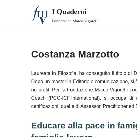
I Quaderni
Vai
Fondazione Marco Vigorelli
al
1. Padri che conciliano
contenuto
2. Lavori e lavoratori/trici smart
Costanza Marzotto
3. Valutazione delle Best Practices
Laureata in Filosofia, ha conseguito il titolo di D
3. Supplemento – CFR: un approccio relazionale
Dopo un master in Editoria e comunicazione, si 
4. Madri che conciliano
no profit. Per la Fondazione Marco Vigorelli coor
Coach (PCC-ICF International), si occupa di a
5. Tempi di vita e di lavoro
certificazioni, quelle di Assessor, Practitioner e
6. Comunità che conciliano
Educare alla pace in famig
7. Anziani, nonni e conciliazione