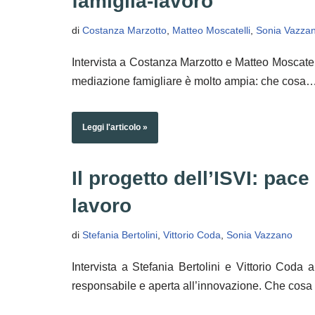
famiglia-lavoro
8. Tecnologie digitali, IA e conciliazione
di
Costanza Marzotto
,
Matteo Moscatelli
,
Sonia Vazza
9. Responsabilità genitoriali e lavoro: il futuro del
Intervista a Costanza Marzotto e Matteo Moscate
10. Lavoro, famiglia e conciliazione di fronte alle s
mediazione famigliare è molto ampia: che cosa
11. Diversity Equity & Inclusion
Leggi l'articolo »
12. Conciliazione famiglia-lavoro e bene comune
13. Donne e relazioni
Il progetto dell’ISVI: pace
lavoro
14. Caregiver che conciliano
15. Nuove povertà
di
Stefania Bertolini
,
Vittorio Coda
,
Sonia Vazzano
16. Pace e conciliazione famiglia-lavoro
Intervista a Stefania Bertolini e Vittorio Coda
responsabile e aperta all’innovazione. Che cosa