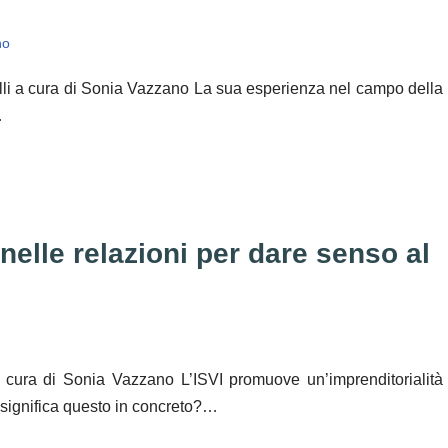
no
l’Europa in gioco
lli a cura di Sonia Vazzano La sua esperienza nel campo della
fide del virtuale
…
 nelle relazioni per dare senso al
 a cura di Sonia Vazzano L’ISVI promuove un’imprenditorialità
 significa questo in concreto?…