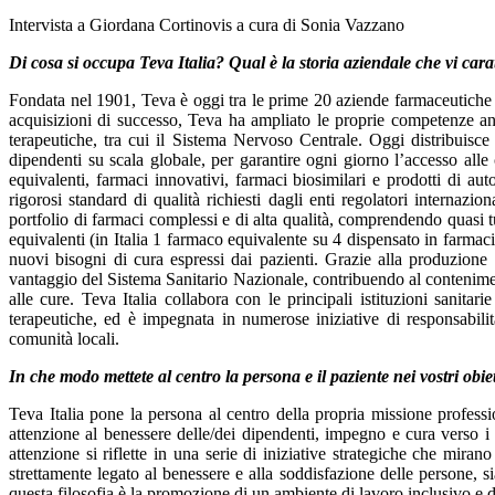
Intervista a Giordana Cortinovis a cura di Sonia Vazzano
Di cosa si occupa Teva Italia? Qual è la storia aziendale che vi cara
Fondata nel 1901, Teva è oggi tra le prime 20 aziende farmaceutiche
acquisizioni di successo, Teva ha ampliato le proprie competenze anch
terapeutiche, tra cui il Sistema Nervoso Centrale. Oggi distribuisc
dipendenti su scala globale, per garantire ogni giorno l’accesso alle
equivalenti, farmaci innovativi, farmaci biosimilari e prodotti di au
rigorosi standard di qualità richiesti dagli enti regolatori internazi
portfolio di farmaci complessi e di alta qualità, comprendendo quasi tu
equivalenti (in Italia 1 farmaco equivalente su 4 dispensato in farmac
nuovi bisogni di cura espressi dai pazienti. Grazie alla produzione e
vantaggio del Sistema Sanitario Nazionale, contribuendo al conteniment
alle cure. Teva Italia collabora con le principali istituzioni sanitar
terapeutiche, ed è impegnata in numerose iniziative di responsabili
comunità locali.
In che modo mettete al centro la persona e il paziente nei vostri obiet
Teva Italia pone la persona al centro della propria missione profess
attenzione al benessere delle/dei dipendenti, impegno e cura verso i p
attenzione si riflette in una serie di iniziative strategiche che miran
strettamente legato al benessere e alla soddisfazione delle persone, si
questa filosofia è la promozione di un ambiente di lavoro inclusivo e d