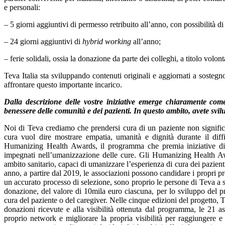
e personali:
– 5 giorni aggiuntivi di permesso retribuito all’anno, con possibilità d
– 24 giorni aggiuntivi di
hybrid working
all’anno;
– ferie solidali, ossia la donazione da parte dei colleghi, a titolo volont
Teva Italia sta sviluppando contenuti originali e aggiornati a sostegno 
affrontare questo importante incarico.
Dalla descrizione delle vostre iniziative emerge chiaramente com
benessere delle comunità e dei pazienti. In questo ambito, avete svilu
Noi di Teva crediamo che prendersi cura di un paziente non significhi
cura vuol dire mostrare empatia, umanità e dignità durante il dif
Humanizing Health Awards, il programma che premia iniziative di g
impegnati nell’umanizzazione delle cure. Gli Humanizing Health Awa
ambito sanitario, capaci di umanizzare l’esperienza di cura dei pazienti
anno, a partire dal 2019, le associazioni possono candidare i propri pro
un accurato processo di selezione, sono proprio le persone di Teva a sc
donazione, del valore di 10mila euro ciascuna, per lo sviluppo del 
cura del paziente o del caregiver. Nelle cinque edizioni del progetto, 
donazioni ricevute e alla visibilità ottenuta dal programma, le 21 ass
proprio network e migliorare la propria visibilità per raggiungere e