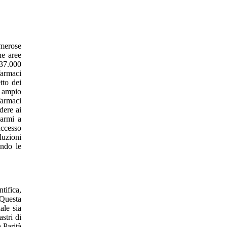
umerose
he aree
 37.000
farmaci
tto dei
ù ampio
farmaci
dere ai
parmi a
accesso
luzioni
ando le
tifica,
 Questa
ale sia
stri di
 Parità