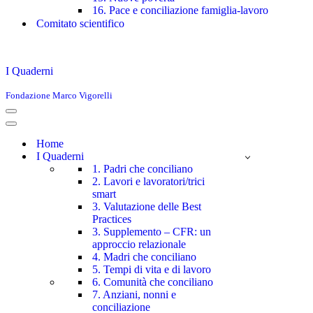
16. Pace e conciliazione famiglia-lavoro
Comitato scientifico
I Quaderni
Fondazione Marco Vigorelli
Menu
di
Menu
navigazione
di
Home
navigazione
I Quaderni
1. Padri che conciliano
2. Lavori e lavoratori/trici
smart
3. Valutazione delle Best
Practices
3. Supplemento – CFR: un
approccio relazionale
4. Madri che conciliano
5. Tempi di vita e di lavoro
6. Comunità che conciliano
7. Anziani, nonni e
conciliazione