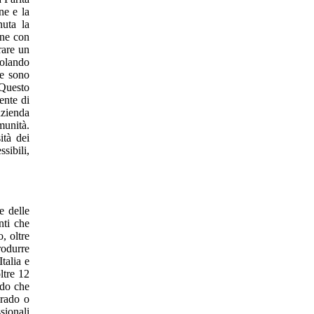
ne e la
nuta la
one con
rare un
molando
ne sono
 Questo
ente di
azienda
munità.
ità dei
sibili,
e delle
nti che
, oltre
rodurre
talia e
ltre 12
ado che
grado o
sionali