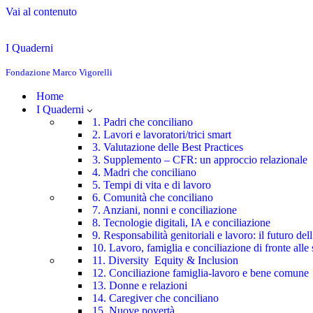
Vai al contenuto
I Quaderni
Fondazione Marco Vigorelli
Home
I Quaderni
1. Padri che conciliano
2. Lavori e lavoratori/trici smart
3. Valutazione delle Best Practices
3. Supplemento – CFR: un approccio relazionale
4. Madri che conciliano
5. Tempi di vita e di lavoro
6. Comunità che conciliano
7. Anziani, nonni e conciliazione
8. Tecnologie digitali, IA e conciliazione
9. Responsabilità genitoriali e lavoro: il futuro de
10. Lavoro, famiglia e conciliazione di fronte alle 
11. Diversity Equity & Inclusion
12. Conciliazione famiglia-lavoro e bene comune
13. Donne e relazioni
14. Caregiver che conciliano
15. Nuove povertà