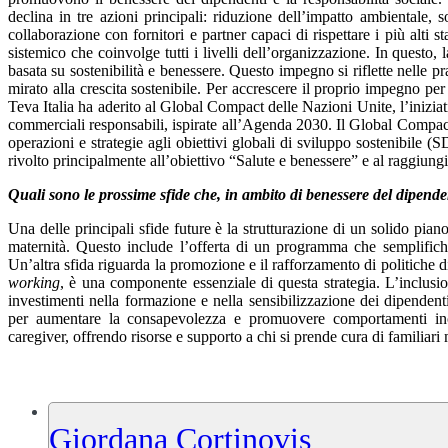
declina in tre azioni principali: riduzione dell’impatto ambientale, s
collaborazione con fornitori e partner capaci di rispettare i più alti 
sistemico che coinvolge tutti i livelli dell’organizzazione. In questo
basata su sostenibilità e benessere. Questo impegno si riflette nelle p
mirato alla crescita sostenibile. Per accrescere il proprio impegno pe
Teva Italia ha aderito al Global Compact delle Nazioni Unite, l’inizia
commerciali responsabili, ispirate all’Agenda 2030. Il Global Compact 
operazioni e strategie agli obiettivi globali di sviluppo sostenibile 
rivolto principalmente all’obiettivo “Salute e benessere” e al raggiung
Quali sono le prossime sfide che, in ambito di benessere del dipend
Una delle principali sfide future è la strutturazione di un solido piano
maternità. Questo include l’offerta di un programma che semplifichi
Un’altra sfida riguarda la promozione e il rafforzamento di politiche di c
working
, è una componente essenziale di questa strategia. L’inclusi
investimenti nella formazione e nella sensibilizzazione dei dipende
per aumentare la consapevolezza e promuovere comportamenti inclu
caregiver, offrendo risorse e supporto a chi si prende cura di familiari 
Giordana Cortinovis