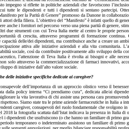
o impegno si riflette in politiche aziendali che favoriscono l’inclusio
i tutte le dipendenti e tutti i dipendenti si sentano partecipi. Otte
l “Manifesto per la Parità di Genere” promosso da Danone in collaborazi
attori della filiera. L’obiettivo del “Manifesto” è infatti quello di gene
re anche i fornitori nel percorso verso una piena parità di genere, sti
ltri due strumenti con cui Teva Italia mette al centro le proprie perso
ortunità di crescita, attraverso programmi di formazione continua.
 capacità delle/dei dipendenti, ma contribuisce anche a creare un ambi
cipazione attiva alle iniziative aziendali e alla vita comunitaria. L’
abilità sociale, così da contribuire positivamente allo sviluppo della co
eutico, l’attenzione di Teva Italia è rivolta ai bisogni e alle necess
non solo attraverso la commercializzazione di farmaci innovativi, acces
viluppo di iniziative dall’alto valore sociale.
he delle iniziative specifiche dedicate ai caregiver?
consapevole dell’importanza di un approccio olistico verso il benesser
tata dalla policy interna “Ci prendiamo cura”, dedicata alle/ai dipende
igliorare la vita lavorativa di chi assiste una persona cara promuovendo
e rispettoso. Siamo state tra le prime aziende farmaceutiche in Italia a int
ipendenti caregiver, consapevoli del ruolo fondamentale che svolgono in I
 2018 la fotografia scattata dall’Istat indicava la presenza in Italia di o
tte/i i dipendenti che usufruiscono (o che hanno un familiare di primo gr
n periodo temporaneo o indeterminato assistono un familiare di primo 
re sulle seguenti agevolazioni, per meglio bilanciare responsabilità profes