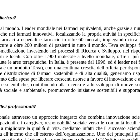
tterizza?
 al mondo. Leader mondiale nei farmaci equivalenti, anche grazie a n
e nei farmaci innovativi, focalizzando la propria attività in specific
e farmaci a ospedali e farmacie in oltre 60 mercati, impiegando circa
 cure a oltre 200 milioni di pazienti in tutto il mondo. Teva sviluppa 
tomedicazione investendo nei processi di Ricerca e Sviluppo, nel rispe
onali e locali. Con oltre 1.900 molecole a livello mondiale, offre il pi
tte le aree terapeutiche. In Italia, è presente dal 1996, ed è leader nei 
ia è un prodotto Teva), con una continua crescita dell’offerta per rispon
 distribuzione di farmaci sostenibili e di alta qualità, generiamo ris
o della spesa per liberare crescenti risorse a favore di innovazione e 
ie e scientifiche, contribuendo alla ricerca e allo sviluppo di nuove so
tà sociale e ambientale, promuovendo iniziative sostenibili e support
tivi professionali?
ionale attraverso un approccio integrato che combina innovazione scien
azienti e i caregiver, responsabilità sociale verso le comunità locali.
o a migliorare la qualità di vita, crediamo infatti che il successo aziend
a all’interno che all’esterno dell’organizzazione. Uno dei principali pila
iversificato. L’azienda ha recentemente ottenuto la “Certificazione della