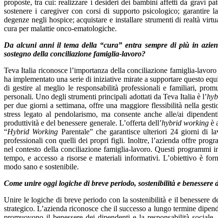
proposte, tra cui: realizzare i desideri dei bambini affetti da gravi pat
sostenere i caregiver con corsi di supporto psicologico; garantire la 
degenze negli hospice; acquistare e installare strumenti di realtà virtua
cura per malattie onco-ematologiche.
Da alcuni anni il tema della “cura” entra sempre di più in azien
sostegno della conciliazione famiglia-lavoro?
Teva Italia riconosce l’importanza della conciliazione famiglia-lavoro
ha implementato una serie di iniziative mirate a supportare questo equi
di gestire al meglio le responsabilità professionali e familiari, pr
personali. Uno degli strumenti principali adottati da Teva Italia è l’
hyb
per due giorni a settimana, offre una maggiore flessibilità nella gest
stress legato al pendolarismo, ma consente anche alle/ai dipendenti
produttività e del benessere generale. L’offerta dell’
hybrid working
è a
“
Hybrid Working
Parentale” che garantisce ulteriori 24 giorni di l
professionali con quelli dei propri figli. Inoltre, l’azienda offre pr
nel contesto della conciliazione famiglia-lavoro. Questi programmi i
tempo, e accesso a risorse e materiali informativi. L’obiettivo è forn
modo sano e sostenibile.
Come unire oggi logiche di breve periodo, sostenibilità e benessere 
Unire le logiche di breve periodo con la sostenibilità e il benessere 
strategico. L’azienda riconosce che il successo a lungo termine dipend
promuovono il benessere dei dipendenti e la responsabilità sociale. 