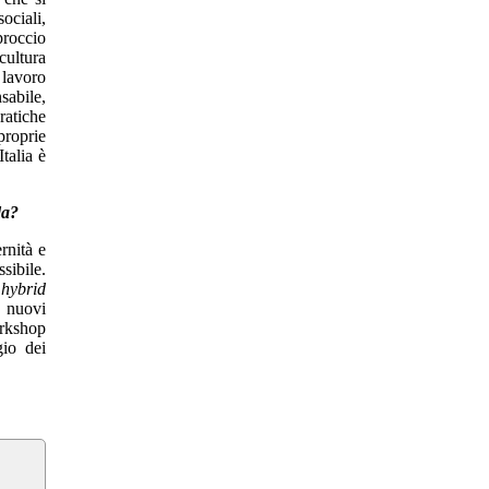
ociali,
proccio
cultura
 lavoro
sabile,
ratiche
proprie
talia è
da?
rnità e
sibile.
’
hybrid
o nuovi
orkshop
gio dei