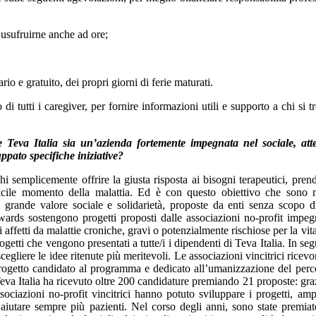
i usufruirne anche ad ore;
ario e gratuito, dei propri giorni di ferie maturati.
di tutti i caregiver, per fornire informazioni utili e supporto a chi si t
e Teva Italia sia un’azienda fortemente impegnata nel sociale, att
ppato specifiche iniziative?
 semplicemente offrire la giusta risposta ai bisogni terapeutici, pren
ficile momento della malattia. Ed è con questo obiettivo che sono n
rande valore sociale e solidarietà, proposte da enti senza scopo d
rds sostengono progetti proposti dalle associazioni no-profit impeg
 affetti da malattie croniche, gravi o potenzialmente rischiose per la vit
getti che vengono presentati a tutte/i i dipendenti di Teva Italia. In seg
egliere le idee ritenute più meritevoli. Le associazioni vincitrici ricev
progetto candidato al programma e dedicato all’umanizzazione del perc
Teva Italia ha ricevuto oltre 200 candidature premiando 21 proposte: graz
ociazioni no-profit vincitrici hanno potuto sviluppare i progetti, ampl
 aiutare sempre più pazienti. Nel corso degli anni, sono state premiat