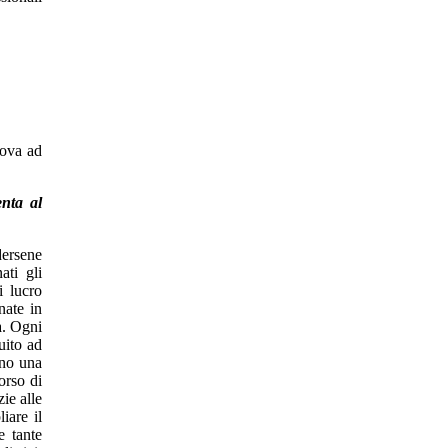
rova ad
enta al
dersene
ati gli
i lucro
nate in
a. Ogni
uito ad
ono una
orso di
ie alle
iare il
e tante