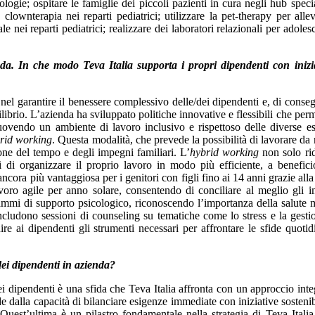
ologie; ospitare le famiglie dei piccoli pazienti in cura negli hub special
clownterapia nei reparti pediatrici; utilizzare la pet-therapy per allev
le nei reparti pediatrici; realizzare dei laboratori relazionali per adolesc
da. In che modo Teva Italia supporta i propri dipendenti con inizi
 nel garantire il benessere complessivo delle/dei dipendenti e, di conse
librio. L’azienda ha sviluppato politiche innovative e flessibili che per
omuovendo un ambiente di lavoro inclusivo e rispettoso delle diverse e
rid working
. Questa modalità, che prevede la possibilità di lavorare da
ione del tempo e degli impegni familiari. L’
hybrid working
non solo ri
 di organizzare il proprio lavoro in modo più efficiente, a benefici
ncora più vantaggiosa per i genitori con figli fino ai 14 anni grazie alla
avoro agile per anno solare, consentendo di conciliare al meglio gli 
ogrammi di supporto psicologico, riconoscendo l’importanza della salute 
ncludono sessioni di counseling su tematiche come lo stress e la gesti
ire ai dipendenti gli strumenti necessari per affrontare le sfide quotid
dei dipendenti in azienda?
dei dipendenti è una sfida che Teva Italia affronta con un approccio inte
e dalla capacità di bilanciare esigenze immediate con iniziative sostenib
Quest’ultima è un pilastro fondamentale nella strategia di Teva Italia