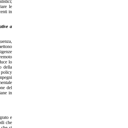
istici;
iare le
enti in
ative a
guenza,
mettono
sigenze
 remoto
duce lo
o della
 policy
impegni
mentale
one del
iane in
grato e
ili che
 che si