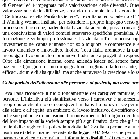
di Genere” ed è impegnata nella valorizzazione delle diversità. Quest
valorizzazione delle differenze, creando un ambiente di lavoro in cu
“Certificazione della Parità di Genere”, Teva Italia ha poi aderito a
il Winning Women Institute, per estendere il proprio impegno verso gli 
processo virtuoso che, partendo dall’azienda aderente, possa coinvolge
una condivisione di valori comuni attraverso specifiche premialità. A
formazione e sviluppo professionale. L’azienda offre numerose opp
investimento nel capitale umano non solo migliora le competenze e le
lavoro dinamico e innovativo. Inoltre, Teva Italia promuove la parte
incoraggia il volontariato e promuove l’adesione a progetti di respons
Oltre alla dimensione interna, come azienda leader nel settore farmac
pazienti. Ogni giorno siamo impegnati nel migliorare la loro salute, 
efficaci, sicuri e di alta qualità, ma anche attraverso la creazione e lo s
Ci ha parlato dell’attenzione alle persone e ai pazienti, ma avete anc
Teva Italia riconosce il ruolo fondamentale del caregiver familiare, 
persone. L’iniziativa più significativa verso i caregiver è rappresen
ricoprono anche il ruolo di caregiver familiare. La policy nasce per m
alla salute e all’equità, un ambiente di lavoro inclusivo, diversificato 
nelle sue politiche di inclusione il riconoscimento della figura dei d
del loro impatto sulla società sempre più significativo, dato che già nel
milioni di caregiver. La policy introdotta da Teva Italia permette a tu
usufruisce) delle misure previste dalla legge 104/1992, o che per u
partner convivente per malattia, infortunio o disabilità, di poter conta