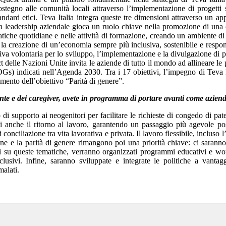
ostegno alle comunità locali attraverso l’implementazione di progetti s
standard etici. Teva Italia integra queste tre dimensioni attraverso un ap
, la leadership aziendale gioca un ruolo chiave nella promozione di una 
ratiche quotidiane e nelle attività di formazione, creando un ambiente di
r la creazione di un’economia sempre più inclusiva, sostenibile e respon
tiva volontaria per lo sviluppo, l’implementazione e la divulgazione di p
delle Nazioni Unite invita le aziende di tutto il mondo ad allineare le 
(SDGs) indicati nell’Agenda 2030. Tra i 17 obiettivi, l’impegno di Teva I
imento dell’obiettivo “Parità di genere”.
ente e dei caregiver, avete in programma di portare avanti come azien
 di supporto ai neogenitori per facilitare le richieste di congedo di pate
 anche il ritorno al lavoro, garantendo un passaggio più agevole pos
onciliazione tra vita lavorativa e privata. Il lavoro flessibile, incluso l
one e la parità di genere rimangono poi una priorità chiave: ci sarann
nti su queste tematiche, verranno organizzati programmi educativi e w
sivi. Infine, saranno sviluppate e integrate le politiche a vantag
malati.