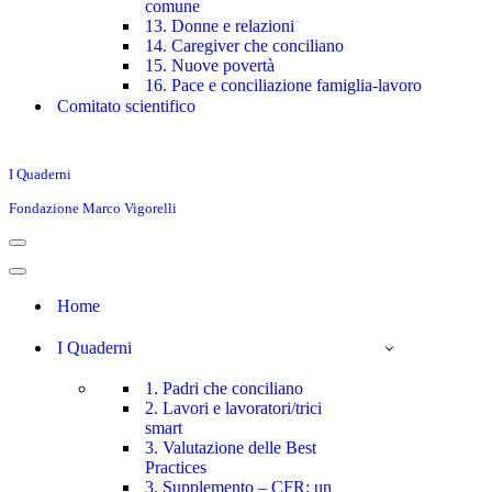
comune
13. Donne e relazioni
14. Caregiver che conciliano
15. Nuove povertà
16. Pace e conciliazione famiglia-lavoro
Comitato scientifico
I Quaderni
Fondazione Marco Vigorelli
Menu
di
Menu
navigazione
di
Home
navigazione
I Quaderni
1. Padri che conciliano
2. Lavori e lavoratori/trici
smart
3. Valutazione delle Best
Practices
3. Supplemento – CFR: un