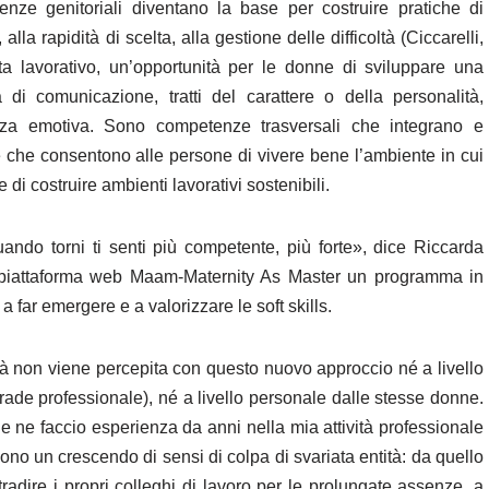
tenze genitoriali diventano la base per costruire pratiche di
alla rapidità di scelta, alla gestione delle difficoltà (Ciccarelli,
a lavorativo, un’opportunità per le donne di sviluppare una
di comunicazione, tratti del carattere o della personalità,
genza emotiva. Sono competenze trasversali che integrano e
e che consentono alle persone di vivere bene l’ambiente in cui
 e di costruire ambienti lavorativi sostenibili.
ndo torni ti senti più competente, più forte», dice Riccarda
la piattaforma web Maam-Maternity As Master un programma in
far emergere e a valorizzare le soft skills.
tà non viene percepita con questo nuovo approccio né a livello
rade professionale), né a livello personale dalle stesse donne.
ne faccio esperienza da anni nella mia attività professionale
ono un crescendo di sensi di colpa di svariata entità: da quello
adire i propri colleghi di lavoro per le prolungate assenze, a