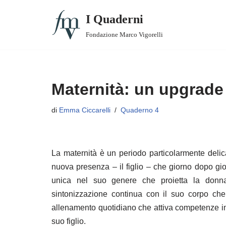
I Quaderni
Vai
Fondazione Marco Vigorelli
al
1. Padri che conciliano
contenuto
2. Lavori e lavoratori/trici smart
Maternità: un upgrade 
3. Valutazione delle Best Practices
di
Emma Ciccarelli
Quaderno 4
3. Supplemento – CFR: un approccio relazionale
4. Madri che conciliano
La maternità è un periodo particolarmente delic
5. Tempi di vita e di lavoro
nuova presenza – il figlio – che giorno dopo g
unica nel suo genere che proietta la donna
6. Comunità che conciliano
sintonizzazione continua con il suo corpo ch
allenamento quotidiano che attiva competenze imp
7. Anziani, nonni e conciliazione
suo figlio.