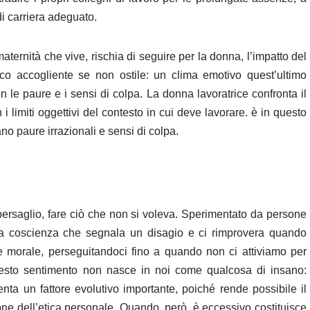
di carriera adeguato.
aternità che vive, rischia di seguire per la donna, l’impatto del
co accogliente se non ostile: un clima emotivo quest’ultimo
 le paure e i sensi di colpa. La donna lavoratrice confronta il
i limiti oggettivi del contesto in cui deve lavorare. è in questo
ano paure irrazionali e sensi di colpa.
bersaglio, fare ciò che non si voleva. Sperimentato da persone
la coscienza che segnala un disagio e ci rimprovera quando
e morale, perseguitandoci fino a quando non ci attiviamo per
uesto sentimento non nasce in noi come qualcosa di insano:
ta un fattore evolutivo importante, poiché rende possibile il
one dell’etica personale. Quando, però, è eccessivo costituisce