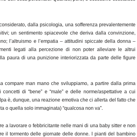
considerato, dalla psicologia, una sofferenza prevalentemente
itivi; un sentimento spiacevole che deriva dalla convinzione,
no; l’altruismo e l’empatia – attitudini spiccate della donna –
enti legati alla percezione di non poter alleviare le altrui
la paura di una punizione interiorizzata da parte delle figure
 ma compare man mano che sviluppiamo, a partire dalla prima
i concetti di “bene” e “male” e delle norme/aspettative a cui
pa è, dunque, una reazione emotiva che ci allerta del fatto che
ita o quella solo immaginata) “qualcosa non va”.
re a lavorare o febbricitante nelle mani di una baby sitter e non
re il tormento delle giornate delle donne. I pianti del bambino