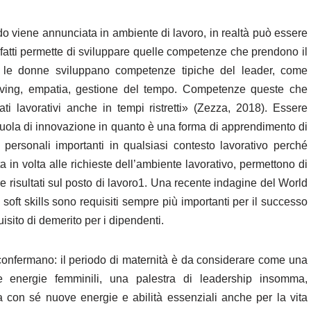
o viene annunciata in ambiente di lavoro, in realtà può essere
l’Europa in gioco
fatti permette di sviluppare quelle competenze che prendono il
, le donne sviluppano competenze tipiche del leader, come
fide del virtuale
solving, empatia, gestione del tempo. Competenze queste che
ati lavorativi anche in tempi ristretti» (Zezza, 2018). Essere
uola di innovazione in quanto è una forma di apprendimento di
ni personali importanti in qualsiasi contesto lavorativo perché
a in volta alle richieste dell’ambiente lavorativo, permettono di
re risultati sul posto di lavoro1. Una recente indagine del World
ft skills sono requisiti sempre più importanti per il successo
sito di demerito per i dipendenti.
 confermano: il periodo di maternità è da considerare come una
e energie femminili, una palestra di leadership insomma,
ta con sé nuove energie e abilità essenziali anche per la vita