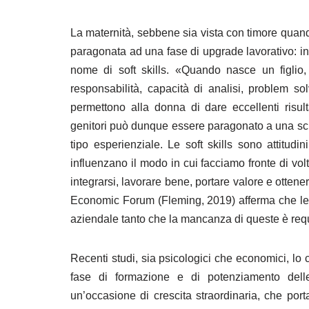
8. Tecnologie digitali, IA e conciliazione
La maternità, sebbene sia vista con timore quand
9. Responsabilità genitoriali e lavoro: il futuro del
paragonata ad una fase di upgrade lavorativo: in
nome di soft skills. «Quando nasce un figlio
10. Lavoro, famiglia e conciliazione di fronte alle s
responsabilità, capacità di analisi, problem 
11. Diversity Equity & Inclusion
permettono alla donna di dare eccellenti risult
genitori può dunque essere paragonato a una sc
12. Conciliazione famiglia-lavoro e bene comune
tipo esperienziale. Le soft skills sono attitudi
influenzano il modo in cui facciamo fronte di volt
13. Donne e relazioni
integrarsi, lavorare bene, portare valore e ottene
14. Caregiver che conciliano
Economic Forum (Fleming, 2019) afferma che le so
aziendale tanto che la mancanza di queste è requi
15. Nuove povertà
Recenti studi, sia psicologici che economici, lo
16. Pace e conciliazione famiglia-lavoro
fase di formazione e di potenziamento dell
un’occasione di crescita straordinaria, che por