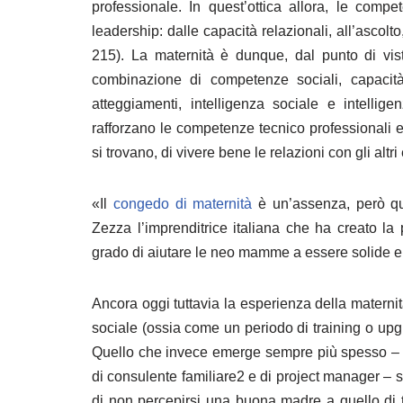
professionale. In quest’ottica allora, le compe
leadership: dalle capacità relazionali, all’ascolto, 
215). La maternità è dunque, dal punto di vist
combinazione di competenze sociali, capacità 
atteggiamenti, intelligenza sociale e intelli
rafforzano le competenze tecnico professionali 
si trovano, di vivere bene le relazioni con gli altri
«Il
congedo di maternità
è un’assenza, però qua
Zezza l’imprenditrice italiana che ha creato 
grado di aiutare le neo mamme a essere solide e a 
Ancora oggi tuttavia la esperienza della materni
sociale (ossia come un periodo di training o upg
Quello che invece emerge sempre più spesso – e 
di consulente familiare2 e di project manager – s
di non percepirsi una buona madre a quello di tr