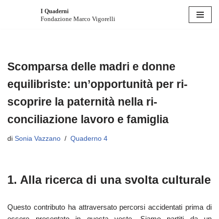
I Quaderni
Fondazione Marco Vigorelli
Vai
al
contenuto
Scomparsa delle madri e donne
equilibriste: un’opportunità per ri-
scoprire la paternità nella ri-
conciliazione lavoro e famiglia
di
Sonia Vazzano
Quaderno 4
1. Alla ricerca di una svolta culturale
Questo contributo ha attraversato percorsi accidentati prima di
essere presentato in questa veste. Siamo partiti da un