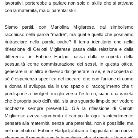
lavorativi, porterebbe a parlare non solo di skills che si attivano
con la maternità, ma di parental skill.
Siamo partiti, con Mariolina Migliarese, dal simbolismo
racchiuso nella parola “madre”; ma qual è quello che possiamo
rintracciare nella parola padre? Il tema identitario che nella
riflessione di Ceriotti Migliarese passa dalla relazione e dalla
differenza, in Fabrice Hadjadi passa dalla riscoperta della
sessualità come commisurazione dei sessi. In questa ottica,
generare in un altro è diverso dal generare in sé, e la scoperta di
sé è esperienza specifica del toccare, che con l’unione di uomo
e donna si sviluppa sia in uno spazio di raccoglimento che ti
predispone a rivolgerti meglio verso l’esterno, sia in una varietà
che è propria solo dell’unità, sia uno sguardo limpido per vedere
ricchezze sempre presenti10. Già la riflessione di Ceriotti
Migliarese aveva sgombrato il campo da ogni fraintendimento:
pensare alla maternità, senza una paternità, non è possibile; ma
nel contributo di Fabrice Hadjadj abbiamo l’aggiunta di un nuovo
elemento: il rapporto con la tecnologia, che ci riporta al tema più