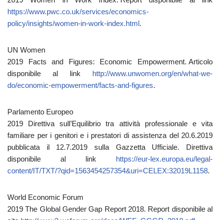
https://www.pwc.co.uk/services/economics-
policy/insights/women-in-work-index.html
.
UN Women
2019 Facts and Figures: Economic Empowerment.
Articolo
disponibile al link
http://www.unwomen.org/en/what-we-
do/economic-empowerment/facts-and-figures
.
Parlamento Europeo
2019 Direttiva sull’Equilibrio tra attività professionale e vita
familiare per i genitori e i prestatori di assistenza del 20.6.2019
pubblicata il 12.7.2019 sulla Gazzetta Ufficiale. Direttiva
disponibile al link
https://eur-lex.europa.eu/legal-
content/IT/TXT/?qid=1563454257354&uri=CELEX:32019L1158
.
World Economic Forum
2019 The Global Gender Gap Report 2018.
Report disponibile al