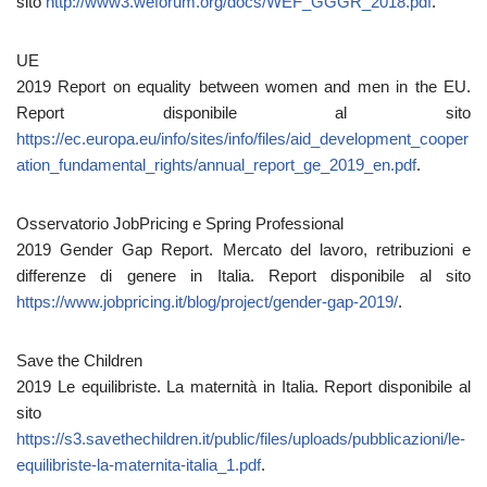
sito
http://www3.weforum.org/docs/WEF_GGGR_2018.pdf
.
UE
2019 Report on equality between women and men in the EU.
Report disponibile al sito
https://ec.europa.eu/info/sites/info/files/aid_development_cooper
ation_fundamental_rights/annual_report_ge_2019_en.pdf
.
Osservatorio JobPricing e Spring Professional
2019 Gender Gap Report. Mercato del lavoro, retribuzioni e
differenze di genere in Italia. Report disponibile al sito
https://www.jobpricing.it/blog/project/gender-gap-2019/
.
Save the Children
2019 Le equilibriste.
La maternità in Italia. Report disponibile al
sito
https://s3.savethechildren.it/public/files/uploads/pubblicazioni/le-
equilibriste-la-maternita-italia_1.pdf
.