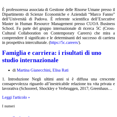
È professoressa associata di Gestione delle Risorse Umane presso il
Dipartimento di Scienze Economiche e Aziendali “Marco Fanno”
dell’Università di Padova. È referente scientifica dell’Executive
Master in Human Resource Management presso CUOA Business
School. Fa parte del gruppo internazionale di ricerca 5C (Cross-
Cultural Collaboration on Contemporary Careers) che mira a
comprendere il significato e le determinanti del successo di carriera
in prospettiva interculturale. (
https://5c.careers/
).
Famiglia e carriera: i risultati di uno
studio internazionale
di
Martina Gianecchini
,
Elisa Rati
1. Introduzione Negli ultimi anni si è diffusa una crescente
consapevolezza riguardo all’inestricabile relazione tra vita privata e
lavorativa (Schooreel, Shockley e Verbruggen, 2017; Greenhaus…
Famiglia
Leggi l'articolo »
e
I numeri
carriera:
i
risultati