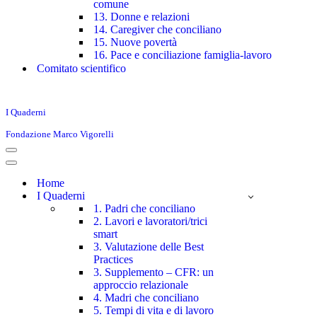
comune
13. Donne e relazioni
14. Caregiver che conciliano
15. Nuove povertà
16. Pace e conciliazione famiglia-lavoro
Comitato scientifico
I Quaderni
Fondazione Marco Vigorelli
Menu
di
Menu
navigazione
di
Home
navigazione
I Quaderni
1. Padri che conciliano
2. Lavori e lavoratori/trici
smart
3. Valutazione delle Best
Practices
3. Supplemento – CFR: un
approccio relazionale
4. Madri che conciliano
5. Tempi di vita e di lavoro