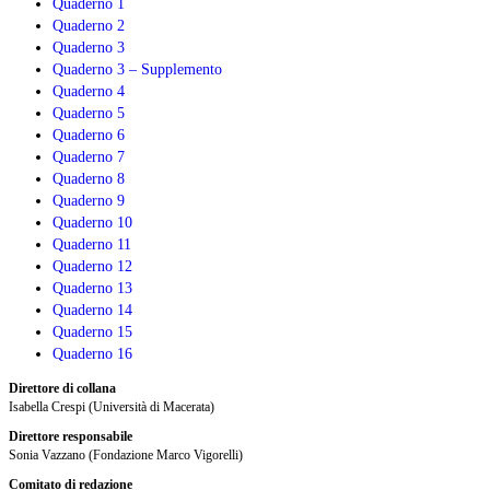
Quaderno 1
di
Quaderno 2
uno
Quaderno 3
studio
Quaderno 3 – Supplemento
internazionale
Quaderno 4
Quaderno 5
Quaderno 6
Quaderno 7
Quaderno 8
Quaderno 9
Quaderno 10
Quaderno 11
Quaderno 12
Quaderno 13
Quaderno 14
Quaderno 15
Quaderno 16
Direttore di collana
Isabella Crespi (Università di Macerata)
Direttore responsabile
Sonia Vazzano (Fondazione Marco Vigorelli)
Comitato di redazione