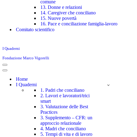
comune
13. Donne e relazioni
14. Caregiver che conciliano
15. Nuove povertà
16. Pace e conciliazione famiglia-lavoro
Comitato scientifico
I Quaderni
Fondazione Marco Vigorelli
Menu
di
Menu
navigazione
di
Home
navigazione
I Quaderni
1. Padri che conciliano
2. Lavori e lavoratori/trici
smart
3. Valutazione delle Best
Practices
3. Supplemento – CFR: un
approccio relazionale
4. Madri che conciliano
5. Tempi di vita e di lavoro