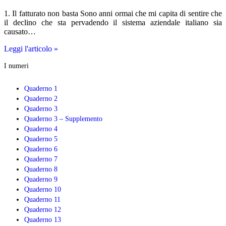
1. Il fatturato non basta Sono anni ormai che mi capita di sentire che
il declino che sta pervadendo il sistema aziendale italiano sia
causato…
Come
Leggi l'articolo »
si
I numeri
misura
la
redditività
Quaderno 1
dell’impresa?
Quaderno 2
Aspetti
Quaderno 3
economici
Quaderno 3 – Supplemento
e
Quaderno 4
relazionali
Quaderno 5
Quaderno 6
Quaderno 7
Quaderno 8
Quaderno 9
Quaderno 10
Quaderno 11
Quaderno 12
Quaderno 13