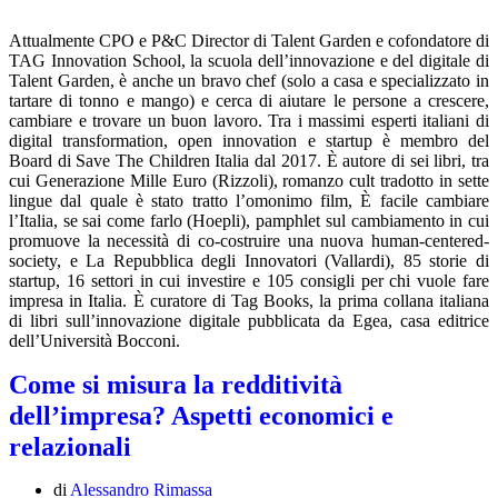
Attualmente CPO e P&C Director di Talent Garden e cofondatore di
TAG Innovation School, la scuola dell’innovazione e del digitale di
Talent Garden, è anche un bravo chef (solo a casa e specializzato in
tartare di tonno e mango) e cerca di aiutare le persone a crescere,
cambiare e trovare un buon lavoro. Tra i massimi esperti italiani di
digital transformation, open innovation e startup è membro del
Board di Save The Children Italia dal 2017. È autore di sei libri, tra
cui Generazione Mille Euro (Rizzoli), romanzo cult tradotto in sette
lingue dal quale è stato tratto l’omonimo film, È facile cambiare
l’Italia, se sai come farlo (Hoepli), pamphlet sul cambiamento in cui
promuove la necessità di co-costruire una nuova human-centered-
society, e La Repubblica degli Innovatori (Vallardi), 85 storie di
startup, 16 settori in cui investire e 105 consigli per chi vuole fare
impresa in Italia. È curatore di Tag Books, la prima collana italiana
di libri sull’innovazione digitale pubblicata da Egea, casa editrice
dell’Università Bocconi.
Come si misura la redditività
dell’impresa? Aspetti economici e
relazionali
di
Alessandro Rimassa