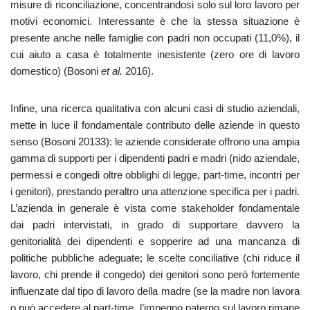
misure di riconciliazione, concentrandosi solo sul loro lavoro per
motivi economici. Interessante è che la stessa situazione è
presente anche nelle famiglie con padri non occupati (11,0%), il
cui aiuto a casa è totalmente inesistente (zero ore di lavoro
domestico) (Bosoni
et al.
2016).
Infine, una ricerca qualitativa con alcuni casi di studio aziendali,
mette in luce il fondamentale contributo delle aziende in questo
senso (Bosoni 20133): le aziende considerate offrono una ampia
gamma di supporti per i dipendenti padri e madri (nido aziendale,
permessi e congedi oltre obblighi di legge, part-time, incontri per
i genitori), prestando peraltro una attenzione specifica per i padri.
L’azienda in generale è vista come stakeholder fondamentale
dai padri intervistati, in grado di supportare davvero la
genitorialità dei dipendenti e sopperire ad una mancanza di
politiche pubbliche adeguate; le scelte conciliative (chi riduce il
lavoro, chi prende il congedo) dei genitori sono però fortemente
influenzate dal tipo di lavoro della madre (se la madre non lavora
o può accedere al part-time, l’impegno paterno sul lavoro rimane