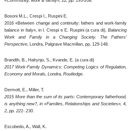
«Community, work & family», 22, pp. 193-208.
Bosoni M.L., Crespi I., Ruspini E.
2016 «Between change and continuity: fathers and work-family
balance in Italy», in I. Crespi e E. Ruspini (a cura di),
Balancing
Work and Family in a Changing Society. The Fathers’
Perspective
, Londra, Palgrave Macmillan, pp. 129-148.
Brandth, B., Halrynjo, S., Kvande, E. (a cura di)
2017 Work-Family Dynamics: Competing Logics of Regulation,
Economy and Morals, Londra, Routledge.
Dermott, E., Miller, T.
2015 More than the sum of its parts: Contemporary fatherhood,
is anything new?, in «Families, Relationships and Societies», 4,
2, pp. 221- 230.
Escobedo, A., Wall, K.