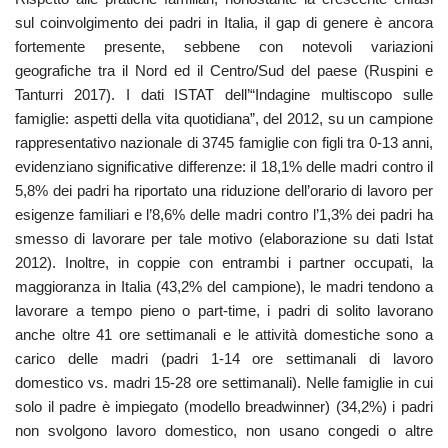
sul coinvolgimento dei padri in Italia, il gap di genere è ancora
fortemente presente, sebbene con notevoli variazioni
geografiche tra il Nord ed il Centro/Sud del paese (Ruspini e
Tanturri 2017). I dati ISTAT dell’“Indagine multiscopo sulle
famiglie: aspetti della vita quotidiana”, del 2012, su un campione
rappresentativo nazionale di 3745 famiglie con figli tra 0-13 anni,
evidenziano significative differenze: il 18,1% delle madri contro il
5,8% dei padri ha riportato una riduzione dell’orario di lavoro per
esigenze familiari e l’8,6% delle madri contro l’1,3% dei padri ha
smesso di lavorare per tale motivo (elaborazione su dati Istat
2012). Inoltre, in coppie con entrambi i partner occupati, la
maggioranza in Italia (43,2% del campione), le madri tendono a
lavorare a tempo pieno o part-time, i padri di solito lavorano
anche oltre 41 ore settimanali e le attività domestiche sono a
carico delle madri (padri 1-14 ore settimanali di lavoro
domestico vs. madri 15-28 ore settimanali). Nelle famiglie in cui
solo il padre è impiegato (modello breadwinner) (34,2%) i padri
non svolgono lavoro domestico, non usano congedi o altre