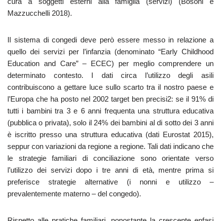
cura a soggetti esterni alla famiglia (servizi) (Bosoni e
Mazzucchelli 2018).
Il sistema di congedi deve però essere messo in relazione a
quello dei servizi per l’infanzia (denominato “Early Childhood
Education and Care” – ECEC) per meglio comprendere un
determinato contesto. I dati circa l’utilizzo degli asili
contribuiscono a gettare luce sullo scarto tra il nostro paese e
l’Europa che ha posto nel 2002 target ben precisi2: se il 91% di
tutti i bambini tra 3 e 6 anni frequenta una struttura educativa
(pubblica o privata), solo il 24% dei bambini al di sotto dei 3 anni
è iscritto presso una struttura educativa (dati Eurostat 2015),
seppur con variazioni da regione a regione. Tali dati indicano che
le strategie familiari di conciliazione sono orientate verso
l’utilizzo dei servizi dopo i tre anni di età, mentre prima si
preferisce strategie alternative (i nonni e utilizzo ‒
prevalentemente materno ‒ del congedo).
Rispetto alle pratiche familiari, nonostante la crescente enfasi