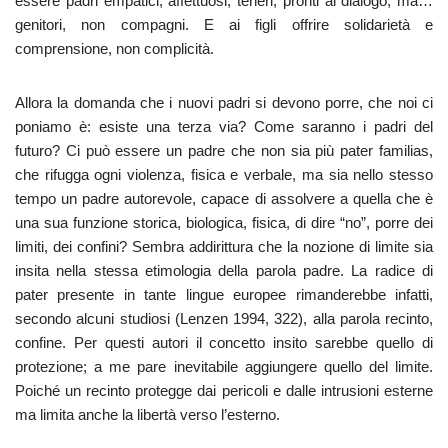
essere padri empatici, affettuosi, teneri, pronti al dialogo, ma…
genitori, non compagni. E ai figli offrire solidarietà e
comprensione, non complicità.
Allora la domanda che i nuovi padri si devono porre, che noi ci
poniamo è: esiste una terza via? Come saranno i padri del
futuro? Ci può essere un padre che non sia più pater familias,
che rifugga ogni violenza, fisica e verbale, ma sia nello stesso
tempo un padre autorevole, capace di assolvere a quella che è
una sua funzione storica, biologica, fisica, di dire “no”, porre dei
limiti, dei confini? Sembra addirittura che la nozione di limite sia
insita nella stessa etimologia della parola padre. La radice di
pater presente in tante lingue europee rimanderebbe infatti,
secondo alcuni studiosi (Lenzen 1994, 322), alla parola recinto,
confine. Per questi autori il concetto insito sarebbe quello di
protezione; a me pare inevitabile aggiungere quello del limite.
Poiché un recinto protegge dai pericoli e dalle intrusioni esterne
ma limita anche la libertà verso l’esterno.