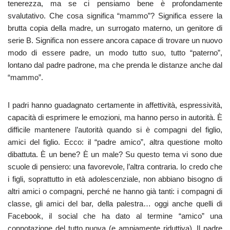
tenerezza, ma se ci pensiamo bene è profondamente
svalutativo. Che cosa significa “mammo”? Significa essere la
brutta copia della madre, un surrogato materno, un genitore di
serie B. Significa non essere ancora capace di trovare un nuovo
modo di essere padre, un modo tutto suo, tutto “paterno”,
lontano dal padre padrone, ma che prenda le distanze anche dal
“mammo”.
I padri hanno guadagnato certamente in affettività, espressività,
capacità di esprimere le emozioni, ma hanno perso in autorità. È
difficile mantenere l’autorità quando si è compagni del figlio,
amici del figlio. Ecco: il “padre amico”, altra questione molto
dibattuta. È un bene? È un male? Su questo tema vi sono due
scuole di pensiero: una favorevole, l’altra contraria. Io credo che
i figli, soprattutto in età adolescenziale, non abbiano bisogno di
altri amici o compagni, perché ne hanno già tanti: i compagni di
classe, gli amici del bar, della palestra… oggi anche quelli di
Facebook, il social che ha dato al termine “amico” una
connotazione del tutto nuova (e ampiamente riduttiva). Il padre