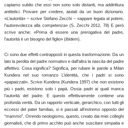
capiamo subito che essi non sono solo distanti, ma addirittura
antitetici. Provare per credere, aiutati da un buon dizionario.
«L’autorità» – scrive Stefano Zecchi – «appare legata al potere,
l’autorevolezza alla competenza» (S. Zecchi 2012, 78) E però
scrive anche: «Prima di essere una prerogativa del padre,
l’autorità è un bisogno del figlio» (
Ibidem
).
Ci sono due effetti contrapposti in questa trasformazione. Da un
lato la perdita del padre normativo e dall’altra la nascita del padre
affettivo. Cosa significa? Significa, per rubare le parole a Milan
Kundera nel suo romanzo L’identità, che i padri si sono
«papaizzati». Scrive Kundera (Kundera 1997) che non esistono
più i padri, esistono solo i papà. Ossia padri ai quali manca
l’autorità del padre. E questo effettivamente contiene una
profonda verità. Da un rapporto verticale, gerarchico, con tutti gli
eccessi del pater familias, si è passati all’estremo opposto del
“mammo”. Orrendo neologismo, questo, creato dai miei colleghi
giornalisti, che di primo acchito può anche suscitare simpatia e