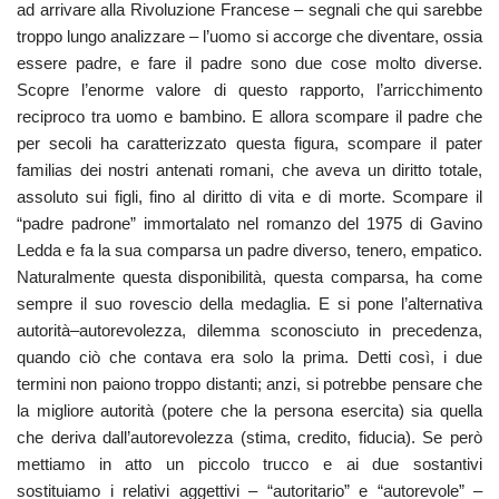
ad arrivare alla Rivoluzione Francese – segnali che qui sarebbe
troppo lungo analizzare – l’uomo si accorge che diventare, ossia
essere padre, e fare il padre sono due cose molto diverse.
Scopre l’enorme valore di questo rapporto, l’arricchimento
reciproco tra uomo e bambino. E allora scompare il padre che
per secoli ha caratterizzato questa figura, scompare il pater
familias dei nostri antenati romani, che aveva un diritto totale,
assoluto sui figli, fino al diritto di vita e di morte. Scompare il
“padre padrone” immortalato nel romanzo del 1975 di Gavino
Ledda e fa la sua comparsa un padre diverso, tenero, empatico.
Naturalmente questa disponibilità, questa comparsa, ha come
sempre il suo rovescio della medaglia. E si pone l’alternativa
autorità–autorevolezza, dilemma sconosciuto in precedenza,
quando ciò che contava era solo la prima. Detti così, i due
termini non paiono troppo distanti; anzi, si potrebbe pensare che
la migliore autorità (potere che la persona esercita) sia quella
che deriva dall’autorevolezza (stima, credito, fiducia). Se però
mettiamo in atto un piccolo trucco e ai due sostantivi
sostituiamo i relativi aggettivi – “autoritario” e “autorevole” –