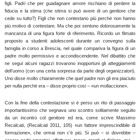
figli. Padri che per guadagnare amore rischiano di perdere la
fiducia e la stima (che stima si può avere di un genitore che
cede su tutto?) Figli che non contestano più perché non hanno
più motivo di contestare. Ma che poi sentono dolorosamente la
mancanza di una figura forte di riferimento. Ricordo un filmato
proposto a studenti adolescenti durante un convegno sulla
famiglia in corso a Brescia, nel quale compariva la figura di un
padre molto permissivo e accondiscendente. Nel dibattito che
ne seguì alcuni ragazzi trovarono inopportuni gli atteggiamenti
dell’uomo (con una certa sorpresa da parte degli organizzatori).
Uno disse molto chiaramente che quel padre non gli era piaciuto
per nulla perché era – disse proprio così – «un mollaccione».
Con la fine della contestazione si è perso un rito di passaggio
importantissimo che segnava uno scontro solitamente seguito
da un incontro col genitore ed era, come scrive Massimo
Recalcati, (Recalcati 2011, 105) «un fattore imprescindibile di
formazione», che ormai non c’è più. Si può – si dovrebbe –