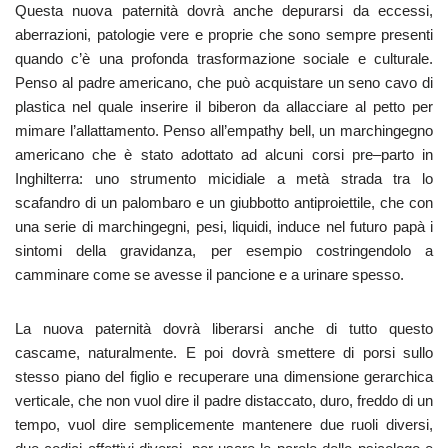
Questa nuova paternità dovrà anche depurarsi da eccessi,
aberrazioni, patologie vere e proprie che sono sempre presenti
quando c’è una profonda trasformazione sociale e culturale.
Penso al padre americano, che può acquistare un seno cavo di
plastica nel quale inserire il biberon da allacciare al petto per
mimare l’allattamento. Penso all’empathy bell, un marchingegno
americano che è stato adottato ad alcuni corsi pre–parto in
Inghilterra: uno strumento micidiale a metà strada tra lo
scafandro di un palombaro e un giubbotto antiproiettile, che con
una serie di marchingegni, pesi, liquidi, induce nel futuro papà i
sintomi della gravidanza, per esempio costringendolo a
camminare come se avesse il pancione e a urinare spesso.
La nuova paternità dovrà liberarsi anche di tutto questo
cascame, naturalmente. E poi dovrà smettere di porsi sullo
stesso piano del figlio e recuperare una dimensione gerarchica
verticale, che non vuol dire il padre distaccato, duro, freddo di un
tempo, vuol dire semplicemente mantenere due ruoli diversi,