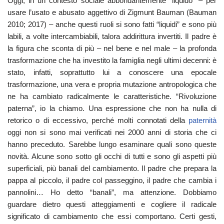
Oggi, in un contesto sociale abbondantemente “liquido” – per
usare l’usato e abusato aggettivo di Zigmunt Bauman (Bauman
2010; 2017) – anche questi ruoli si sono fatti “liquidi” e sono più
labili, a volte intercambiabili, talora addirittura invertiti. Il padre è
la figura che sconta di più – nel bene e nel male – la profonda
trasformazione che ha investito la famiglia negli ultimi decenni: è
stato, infatti, soprattutto lui a conoscere una epocale
trasformazione, una vera e propria mutazione antropologica che
ne ha cambiato radicalmente le caratteristiche. “Rivoluzione
paterna”, io la chiamo. Una espressione che non ha nulla di
retorico o di eccessivo, perché molti connotati della
paternità
oggi non si sono mai verificati nei 2000 anni di storia che ci
hanno preceduto. Sarebbe lungo esaminare quali sono queste
novità. Alcune sono sotto gli occhi di tutti e sono gli aspetti più
superficiali, più banali del cambiamento. Il padre che prepara la
pappa al piccolo, il padre col passeggino, il padre che cambia i
pannolini… Ho detto “banali”, ma attenzione. Dobbiamo
guardare dietro questi atteggiamenti e cogliere il radicale
significato di cambiamento che essi comportano. Certi gesti,