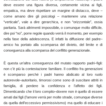
deve essere una figura diversa, certamente vicina ai figli,
empatica, ma deve rispettare un margine di distacco, deve –
come amano dire gli psicologi – mantenere una relazione
“verticale”, vale a dire gerarchica, e non “orizzontale”, ossia
paritaria. Sarà altrimenti impossibile, o comunque molto difficile,
dire poi “no”, porre regole quando verrà il momento, per esempio
nella fase della adolescenza. E infatti la diffusione del padre–
amico ha portato alla scomparsa del divieto, del limite e di
conseguenza alla scomparsa del conflitto generazionale.
È questa un’altra conseguenza del mutato rapporto padri–figli:
non c’è più la contestazione familiare. Il conflitto fra generazioni
è scomparso perché i padri hanno abdicato al loro ruolo
autorevole–autoritario, timorosi come sono di suscitare attriti in
famiglia, di perdere la confidenza e l’affetto dei figli.
Dimenticando che il loro compito–dovere non è quello di essere
amati dai figli (l’amore verrà per molte strade, comunque diverse
da quella dell’eccessivo permissivismo) ma quello di educare i