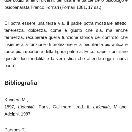
due codici affettivi diversi, per usare le parole dello psicologo e
psicoanalista Franco Fornari (Fornari 1981, 17 ss.).
Ci potrà essere una terza via. Il padre potrà mostrare affetto,
tenerezza, dolcezza, come è giusto che sia, ma anche
fermezza, recuperare quella funzione storica del controllo che
insieme alla funzione di protezione è la peculiarità più antica e
forse più importante della figura paterna. Ecco: saper conciliare
queste due modalità è la vera sfida che attende oggi i “nuovi
padri”.
Bibliografia
Kundera M.,
1997,
L’identité
, Paris, Gallimard, trad. it.
L’identità
, Milano,
Adelphi, 1997.
Parsons T.,