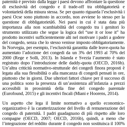
paternità è previsto dalla legge i paesi devono affrontare la questione
di esclusività del congedo e il trade-off tra obbligatorietà e
volontarietà della misura stessa. Se per quanto riguarda l’esclusività i
paesi Ocse sono piuttosto in accordo, non avviene lo stesso per la
questione di obbligatorietà6. Nei paesi in cui è stata data più
importanza alla non scambiabilità del congedo tra i genitori lo
strumento utilizzato che segue la logica del “use it or lose it” ha
prodotto incentivi sufficientemente alti nel motivare i padri a godere
del congedo, senza che lo stesso venisse imposto obbligatoriamente.
In Norvegia, per esempio, l’esclusività garantita dalle leave-quota ha
aumentato l’adozione dei congedi da un 3% del 1993 al 70% del
2000 (Rege e Solli, 2013). In Islanda e Svezia l’aumento è stato
registrato dopo l’introduzione delle daddy-quota (OECD, 2016b).
Un’altra criticità normativo-strutturale dei congedi finora proposti è
legata alla sua flessibilità o alla mancanza di congedi pensati in ore,
piuttosto che in giorni. Due ulteriori fattori chiave per il successo di
una politica sono la presenza di un’assistenza all’infanzia a prezzi
accessibili in prossimità della fine del congedo parentale
(Eurofound, 2015) e gli incentivi fiscali (Miani e Hoorens, 2014).
Un aspetto che lega il limite normativo a quello economico-
organizzativo è la caratterizzazione del livello di remunerazione del
congedo di paternità. I padri guadagnano di più rispetto alle loro
compagne (OECD, 2007; OECD, 2016b), quindi, a meno che
l’integrazione del reddito durante il congedo non sostituisca il 100%