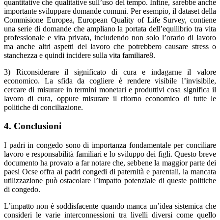
quantitative che qualitative sull’uso del tempo. Infine, sarebbe anche
importante sviluppare domande comuni. Per esempio, il dataset della
Commisione Europea, European Quality of Life Survey, contiene
una serie di domande che ampliano la portata dell’equilibrio tra vita
professionale e vita privata, includendo non solo l’orario di lavoro
ma anche altri aspetti del lavoro che potrebbero causare stress o
stanchezza e quindi incidere sulla vita familiare8.
3) Riconsiderare il significato di cura e indagarne il valore
economico. La sfida da cogliere è rendere visibile l’invisibile,
cercare di misurare in termini monetari e produttivi cosa significa il
lavoro di cura, oppure misurare il ritorno economico di tutte le
politiche di conciliazione.
4. Conclusioni
I padri in congedo sono di importanza fondamentale per conciliare
lavoro e responsabilità familiari e lo sviluppo dei figli. Questo breve
documento ha provato a far notare che, sebbene la maggior parte dei
paesi Ocse offra ai padri congedi di paternità e parentali, la mancata
utilizzazione può ostacolare l’impatto potenziale di queste politiche
di congedo.
L’impatto non è soddisfacente quando manca un’idea sistemica che
consideri le varie interconnessioni tra livelli diversi come quello