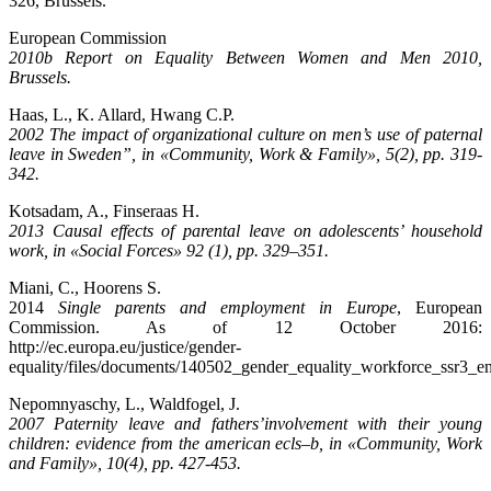
326, Brussels.
European Commission
2010b Report on Equality Between Women and Men 2010,
Brussels.
Haas, L., K. Allard, Hwang C.P.
2002 The impact of organizational culture on men’s use of paternal
leave in Sweden”, in «Community, Work & Family», 5(2), pp. 319-
342.
Kotsadam, A., Finseraas H.
2013 Causal effects of parental leave on adolescents’ household
work, in «Social Forces» 92 (1), pp. 329–351.
Miani, C., Hoorens S.
2014
Single parents and employment in Europe
, European
Commission. As of 12 October 2016:
http://ec.europa.eu/justice/gender-
equality/files/documents/140502_gender_equality_workforce_ssr3_en
Nepomnyaschy, L., Waldfogel, J.
2007 Paternity leave and fathers’involvement with their young
children: evidence from the american ecls–b, in «Community, Work
and Family», 10(4), pp. 427-453.