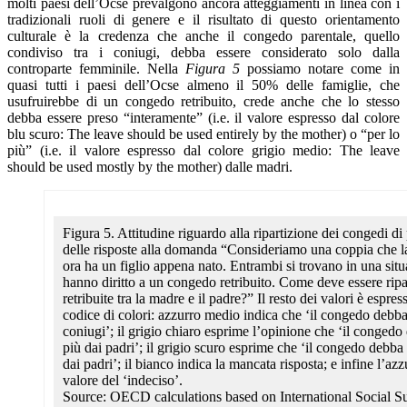
molti paesi dell’Ocse prevalgono ancora atteggiamenti in linea con i
tradizionali ruoli di genere e il risultato di questo orientamento
culturale è la credenza che anche il congedo parentale, quello
condiviso tra i coniugi, debba essere considerato solo dalla
controparte femminile. Nella
Figura 5
possiamo notare come in
quasi tutti i paesi dell’Ocse almeno il 50% delle famiglie, che
usufruirebbe di un congedo retribuito, crede anche che lo stesso
debba essere preso “interamente” (i.e. il valore espresso dal colore
blu scuro: The leave should be used entirely by the mother) o “per lo
più” (i.e. il valore espresso dal colore grigio medio: The leave
should be used mostly by the mother) dalle madri.
Figura 5. Attitudine riguardo alla ripartizione dei congedi di
delle risposte alla domanda “Consideriamo una coppia che l
ora ha un figlio appena nato. Entrambi si trovano in una situ
hanno diritto a un congedo retribuito. Come deve essere ripart
retribuite tra la madre e il padre?” Il resto dei valori è espre
codice di colori: azzurro medio indica che ‘il congedo debba 
coniugi’; il grigio chiaro esprime l’opinione che ‘il congedo
più dai padri’; il grigio scuro esprime che ‘il congedo debba
dai padri’; il bianco indica la mancata risposta; e infine l’azz
valore del ‘indeciso’.
Source: OECD calculations based on International Social 