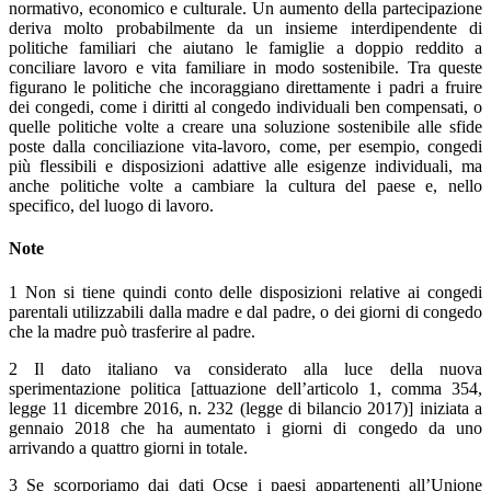
normativo, economico e culturale. Un aumento della partecipazione
deriva molto probabilmente da un insieme interdipendente di
politiche familiari che aiutano le famiglie a doppio reddito a
conciliare lavoro e vita familiare in modo sostenibile. Tra queste
figurano le politiche che incoraggiano direttamente i padri a fruire
dei congedi, come i diritti al congedo individuali ben compensati, o
quelle politiche volte a creare una soluzione sostenibile alle sfide
poste dalla conciliazione vita-lavoro, come, per esempio, congedi
più flessibili e disposizioni adattive alle esigenze individuali, ma
anche politiche volte a cambiare la cultura del paese e, nello
specifico, del luogo di lavoro.
Note
1 Non si tiene quindi conto delle disposizioni relative ai congedi
parentali utilizzabili dalla madre e dal padre, o dei giorni di congedo
che la madre può trasferire al padre.
2 Il dato italiano va considerato alla luce della nuova
sperimentazione politica [attuazione dell’articolo 1, comma 354,
legge 11 dicembre 2016, n. 232 (legge di bilancio 2017)] iniziata a
gennaio 2018 che ha aumentato i giorni di congedo da uno
arrivando a quattro giorni in totale.
3 Se scorporiamo dai dati Ocse i paesi appartenenti all’Unione