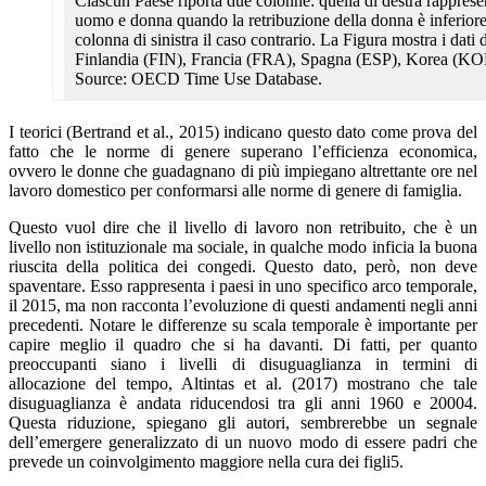
Ciascun Paese riporta due colonne: quella di destra rappresen
uomo e donna quando la retribuzione della donna è inferiore
colonna di sinistra il caso contrario. La Figura mostra i dat
Finlandia (FIN), Francia (FRA), Spagna (ESP), Korea (KO
Source: OECD Time Use Database.
I teorici (Bertrand et al., 2015) indicano questo dato come prova del
fatto che le norme di genere superano l’efficienza economica,
ovvero le donne che guadagnano di più impiegano altrettante ore nel
lavoro domestico per conformarsi alle norme di genere di famiglia.
Questo vuol dire che il livello di lavoro non retribuito, che è un
livello non istituzionale ma sociale, in qualche modo inficia la buona
riuscita della politica dei congedi. Questo dato, però, non deve
spaventare. Esso rappresenta i paesi in uno specifico arco temporale,
il 2015, ma non racconta l’evoluzione di questi andamenti negli anni
precedenti. Notare le differenze su scala temporale è importante per
capire meglio il quadro che si ha davanti. Di fatti, per quanto
preoccupanti siano i livelli di disuguaglianza in termini di
allocazione del tempo, Altintas et al. (2017) mostrano che tale
disuguaglianza è andata riducendosi tra gli anni 1960 e 20004.
Questa riduzione, spiegano gli autori, sembrerebbe un segnale
dell’emergere generalizzato di un nuovo modo di essere padri che
prevede un coinvolgimento maggiore nella cura dei figli5.