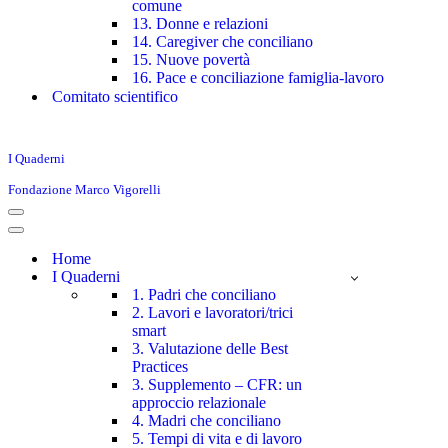
comune
13. Donne e relazioni
14. Caregiver che conciliano
15. Nuove povertà
16. Pace e conciliazione famiglia-lavoro
Comitato scientifico
I Quaderni
Fondazione Marco Vigorelli
Menu
di
Menu
navigazione
di
Home
navigazione
I Quaderni
1. Padri che conciliano
2. Lavori e lavoratori/trici
smart
3. Valutazione delle Best
Practices
3. Supplemento – CFR: un
approccio relazionale
4. Madri che conciliano
5. Tempi di vita e di lavoro