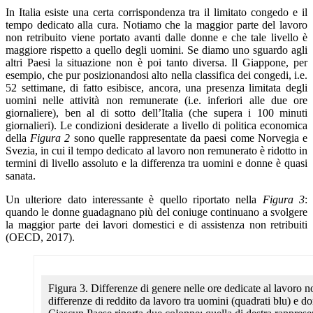
In Italia esiste una certa corrispondenza tra il limitato congedo e il
tempo dedicato alla cura. Notiamo che la maggior parte del lavoro
non retribuito viene portato avanti dalle donne e che tale livello è
maggiore rispetto a quello degli uomini. Se diamo uno sguardo agli
altri Paesi la situazione non è poi tanto diversa. Il Giappone, per
esempio, che pur posizionandosi alto nella classifica dei congedi, i.e.
52 settimane, di fatto esibisce, ancora, una presenza limitata degli
uomini nelle attività non remunerate (i.e. inferiori alle due ore
giornaliere), ben al di sotto dell’Italia (che supera i 100 minuti
giornalieri). Le condizioni desiderate a livello di politica economica
della
Figura 2
sono quelle rappresentate da paesi come Norvegia e
Svezia, in cui il tempo dedicato al lavoro non remunerato è ridotto in
termini di livello assoluto e la differenza tra uomini e donne è quasi
sanata.
Un ulteriore dato interessante è quello riportato nella
Figura 3
:
quando le donne guadagnano più del coniuge continuano a svolgere
la maggior parte dei lavori domestici e di assistenza non retribuiti
(OECD, 2017).
Figura 3. Differenze di genere nelle ore dedicate al lavoro no
differenze di reddito da lavoro tra uomini (quadrati blu) e do