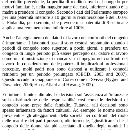
del reddito precedente, la perdita di reddito dovuta al congedo per
motivi familiari è, nella maggior parte dei casi, inferiore quando è la
madre a prendere il congedo. Secondo i dati del Parlamento europeo
per una paternità inferiore a 10 giorni la remunerazione è del 100%:
la Finlandia, per esempio, che prevede una paternità di 9 settimane
applica una remunerazione inferiore al 100%.
Anche l’atteggiamento dei datori di lavoro nei confronti del congedo
è importante. I lavoratori assenti sono costosi, soprattutto quando i
periodi di congedo sono superiori a pochi giorni, e prendere un
congedo di lungo periodo può essere percepito dal datore di lavoro
come una dimostrazione di mancanza di impegno nei confronti del
lavoro. In considerazione delle potenziali implicazioni professionali
percepite, molti padri non sono disposti a utilizzare i congedi
retribuiti per un periodo prolungato (OECD, 2003 and 2007).
Questo accade in Giappone e in Corea come in Svezia (Bygren and
Duvander, 2006; Haas, Allard and Hwang, 2002).
Ed infine il limite culturale. Le decisioni sull’assistenza all’infanzia e
sulla distribuzione delle responsabilità così come le decisioni di
congedo sono prese dalle famiglie. Tuttavia, tali decisioni sono
spesso influenzate da fattori culturali. Ad esempio, le norme sociali
prevalenti e gli atteggiamenti della società nei confronti del ruolo
delle madri e dei padri possono, ulteriormente, “giustificare” che il
congedo delle donne sia più accettato di quello degli uomini. In