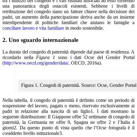
tra l’utilizzo del congedo e i vari risultati associati ad esso fornendo
una panoramica degli ostacoli esistenti. Sebbene i livelli di
retribuzione del congedo siano un fattore chiave nella decisione dei
padri, un aumento della partecipazione deriva anche da un insieme
interdipendente di politiche familiari che aiutano le famiglie a
conciliare lavoro e vita familiare
in modo sostenibile.
2. Uno sguardo internazionale
La durata del congedo di paternità dipende dal paese di residenza. A
ricordarlo nella
Figura 1
sono i dati Ocse del Gender Portal
(
http://www.oecd.org/gender/data/
, OECD, 2016a).
Figura 1. Congedi di paternità. Source: Ocse, Gender Portal
Nella tabella, il congedo di paternità è definito come un periodo di
sospensione del lavoro, pagato o meno, riservato esclusivamente ai
padri in relazione alla nascita di un figlio1. I dati mostrano la
seguente distribuzione: Il Giappone offre 52 settimane di congedo di
paternità, la Germania ne offre 9, Spagna ne offre 2 e l’Italia 4
giorni2. Da questo punto di vista quello che l’Ocse fotografa è il
cosiddetto livello istituzionale3.