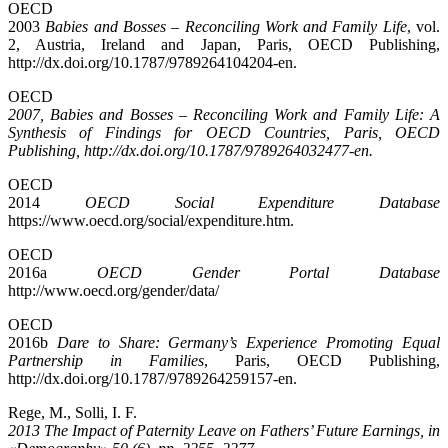
OECD
2003
Babies and Bosses – Reconciling Work and Family Life
, vol.
2, Austria, Ireland and Japan, Paris, OECD Publishing,
http://dx.doi.org/10.1787/9789264104204-en.
OECD
2007, Babies and Bosses – Reconciling Work and Family Life: A
Synthesis of Findings for OECD Countries, Paris, OECD
Publishing, http://dx.doi.org/10.1787/9789264032477-en.
OECD
2014
OECD Social Expenditure Database
https://www.oecd.org/social/expenditure.htm.
OECD
2016a
OECD Gender Portal Database
http://www.oecd.org/gender/data/
OECD
2016b
Dare to Share: Germany’s Experience Promoting Equal
Partnership in Families
, Paris, OECD Publishing,
http://dx.doi.org/10.1787/9789264259157-en.
Rege, M., Solli, I. F.
2013 The Impact of Paternity Leave on Fathers’ Future Earnings, in