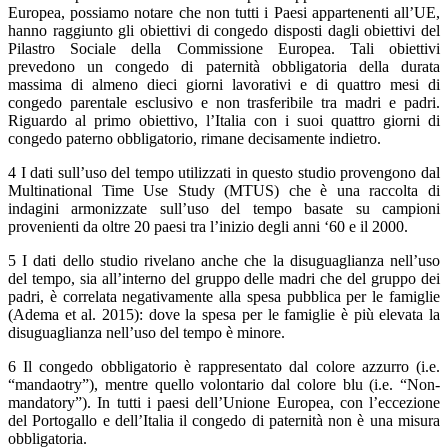
Europea, possiamo notare che non tutti i Paesi appartenenti all’UE,
hanno raggiunto gli obiettivi di congedo disposti dagli obiettivi del
Pilastro Sociale della Commissione Europea. Tali obiettivi
prevedono un congedo di paternità obbligatoria della durata
massima di almeno dieci giorni lavorativi e di quattro mesi di
congedo parentale esclusivo e non trasferibile tra madri e padri.
Riguardo al primo obiettivo, l’Italia con i suoi quattro giorni di
congedo paterno obbligatorio, rimane decisamente indietro.
4 I dati sull’uso del tempo utilizzati in questo studio provengono dal
Multinational Time Use Study (MTUS) che è una raccolta di
indagini armonizzate sull’uso del tempo basate su campioni
provenienti da oltre 20 paesi tra l’inizio degli anni ‘60 e il 2000.
5 I dati dello studio rivelano anche che la disuguaglianza nell’uso
del tempo, sia all’interno del gruppo delle madri che del gruppo dei
padri, è correlata negativamente alla spesa pubblica per le famiglie
(Adema et al. 2015): dove la spesa per le famiglie è più elevata la
disuguaglianza nell’uso del tempo è minore.
6 Il congedo obbligatorio è rappresentato dal colore azzurro (i.e.
“mandaotry”), mentre quello volontario dal colore blu (i.e. “Non-
mandatory”). In tutti i paesi dell’Unione Europea, con l’eccezione
del Portogallo e dell’Italia il congedo di paternità non è una misura
obbligatoria.