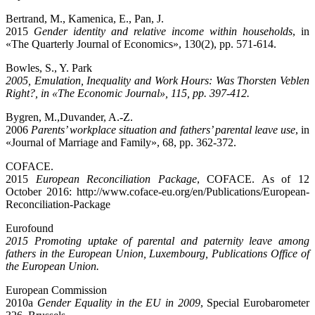
Bertrand, M., Kamenica, E., Pan, J.
2015
Gender identity and relative income within households
, in
«The Quarterly Journal of Economics», 130(2), pp. 571-614.
Bowles, S., Y. Park
2005, Emulation, Inequality and Work Hours: Was Thorsten Veblen
Right?, in «The Economic Journal», 115, pp. 397-412.
Bygren, M.,Duvander, A.-Z.
2006
Parents’ workplace situation and fathers’ parental leave use
, in
«Journal of Marriage and Family», 68, pp. 362-372.
COFACE.
2015
European Reconciliation Package
, COFACE. As of 12
October 2016: http://www.coface-eu.org/en/Publications/European-
Reconciliation-Package
Eurofound
2015 Promoting uptake of parental and paternity leave among
fathers in the European Union, Luxembourg, Publications Office of
the European Union.
European Commission
2010a
Gender Equality in the EU in 2009
, Special Eurobarometer