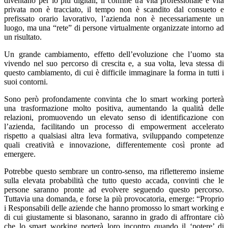
diventano per lo più digitali, il confine tra vita professionale e vita
privata non è tracciato, il tempo non è scandito dal consueto e
prefissato orario lavorativo, l’azienda non è necessariamente un
luogo, ma una “rete” di persone virtualmente organizzate intorno ad
un risultato.
Un grande cambiamento, effetto dell’evoluzione che l’uomo sta
vivendo nel suo percorso di crescita e, a sua volta, leva stessa di
questo cambiamento, di cui è difficile immaginare la forma in tutti i
suoi contorni.
Sono però profondamente convinta che lo smart working porterà
una trasformazione molto positiva, aumentando la qualità delle
relazioni, promuovendo un elevato senso di identificazione con
l’azienda, facilitando un processo di empowerment accelerato
rispetto a qualsiasi altra leva formativa, sviluppando competenze
quali creatività e innovazione, differentemente così pronte ad
emergere.
Potrebbe questo sembrare un contro-senso, ma rifletteremo insieme
sulla elevata probabilità che tutto questo accada, convinti che le
persone saranno pronte ad evolvere seguendo questo percorso.
Tuttavia una domanda, e forse la più provocatoria, emerge: “Proprio
i Responsabili delle aziende che hanno promosso lo smart working e
di cui giustamente si blasonano, saranno in grado di affrontare ciò
che lo smart working porterà loro incontro quando il ‘potere’ di