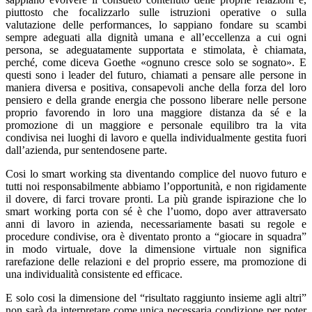
piuttosto che focalizzarlo sulle istruzioni operative o sulla
valutazione delle performances, lo sappiano fondare su scambi
sempre adeguati alla dignità umana e all’eccellenza a cui ogni
persona, se adeguatamente supportata e stimolata, è chiamata,
perché, come diceva Goethe «ognuno cresce solo se sognato». E
questi sono i leader del futuro, chiamati a pensare alle persone in
maniera diversa e positiva, consapevoli anche della forza del loro
pensiero e della grande energia che possono liberare nelle persone
proprio favorendo in loro una maggiore distanza da sé e la
promozione di un maggiore e personale equilibro tra la vita
condivisa nei luoghi di lavoro e quella individualmente gestita fuori
dall’azienda, pur sentendosene parte.
Cosi lo smart working sta diventando complice del nuovo futuro e
tutti noi responsabilmente abbiamo l’opportunità, e non rigidamente
il dovere, di farci trovare pronti. La più grande ispirazione che lo
smart working porta con sé è che l’uomo, dopo aver attraversato
anni di lavoro in azienda, necessariamente basati su regole e
procedure condivise, ora è diventato pronto a “giocare in squadra”
in modo virtuale, dove la dimensione virtuale non significa
rarefazione delle relazioni e del proprio essere, ma promozione di
una individualità consistente ed efficace.
E solo cosi la dimensione del “risultato raggiunto insieme agli altri”
non sarà da interpretare come unica necessaria condizione per poter