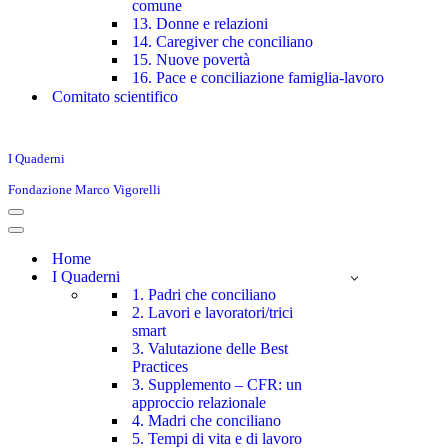
comune
13. Donne e relazioni
14. Caregiver che conciliano
15. Nuove povertà
16. Pace e conciliazione famiglia-lavoro
Comitato scientifico
I Quaderni
Fondazione Marco Vigorelli
Menu
di
Menu
navigazione
di
Home
navigazione
I Quaderni
1. Padri che conciliano
2. Lavori e lavoratori/trici
smart
3. Valutazione delle Best
Practices
3. Supplemento – CFR: un
approccio relazionale
4. Madri che conciliano
5. Tempi di vita e di lavoro