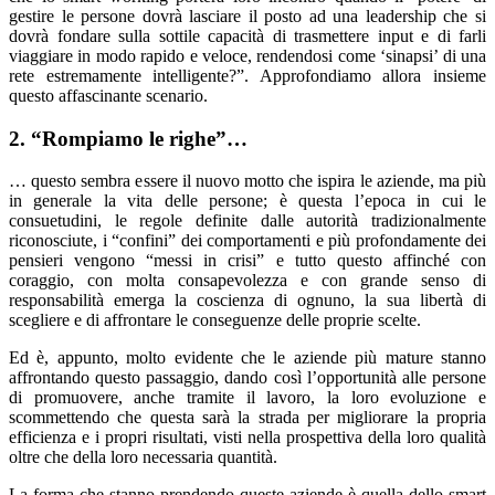
gestire le persone dovrà lasciare il posto ad una leadership che si
dovrà fondare sulla sottile capacità di trasmettere input e di farli
viaggiare in modo rapido e veloce, rendendosi come ‘sinapsi’ di una
rete estremamente intelligente?”. Approfondiamo allora insieme
questo affascinante scenario.
2. “Rompiamo le righe”…
… questo sembra essere il nuovo motto che ispira le aziende, ma più
in generale la vita delle persone; è questa l’epoca in cui le
consuetudini, le regole definite dalle autorità tradizionalmente
riconosciute, i “confini” dei comportamenti e più profondamente dei
pensieri vengono “messi in crisi” e tutto questo affinché con
coraggio, con molta consapevolezza e con grande senso di
responsabilità emerga la coscienza di ognuno, la sua libertà di
scegliere e di affrontare le conseguenze delle proprie scelte.
Ed è, appunto, molto evidente che le aziende più mature stanno
affrontando questo passaggio, dando così l’opportunità alle persone
di promuovere, anche tramite il lavoro, la loro evoluzione e
scommettendo che questa sarà la strada per migliorare la propria
efficienza e i propri risultati, visti nella prospettiva della loro qualità
oltre che della loro necessaria quantità.
La forma che stanno prendendo queste aziende è quella dello smart