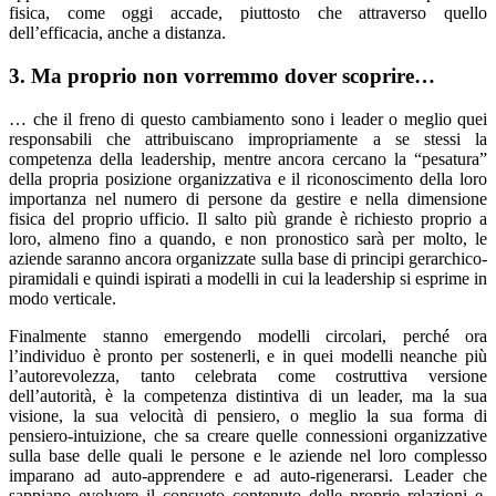
fisica, come oggi accade, piuttosto che attraverso quello
dell’efficacia, anche a distanza.
3. Ma proprio non vorremmo dover scoprire…
… che il freno di questo cambiamento sono i leader o meglio quei
responsabili che attribuiscano impropriamente a se stessi la
competenza della leadership, mentre ancora cercano la “pesatura”
della propria posizione organizzativa e il riconoscimento della loro
importanza nel numero di persone da gestire e nella dimensione
fisica del proprio ufficio. Il salto più grande è richiesto proprio a
loro, almeno fino a quando, e non pronostico sarà per molto, le
aziende saranno ancora organizzate sulla base di principi gerarchico-
piramidali e quindi ispirati a modelli in cui la leadership si esprime in
modo verticale.
Finalmente stanno emergendo modelli circolari, perché ora
l’individuo è pronto per sostenerli, e in quei modelli neanche più
l’autorevolezza, tanto celebrata come costruttiva versione
dell’autorità, è la competenza distintiva di un leader, ma la sua
visione, la sua velocità di pensiero, o meglio la sua forma di
pensiero-intuizione, che sa creare quelle connessioni organizzative
sulla base delle quali le persone e le aziende nel loro complesso
imparano ad auto-apprendere e ad auto-rigenerarsi. Leader che
sappiano evolvere il consueto contenuto delle proprie relazioni e,