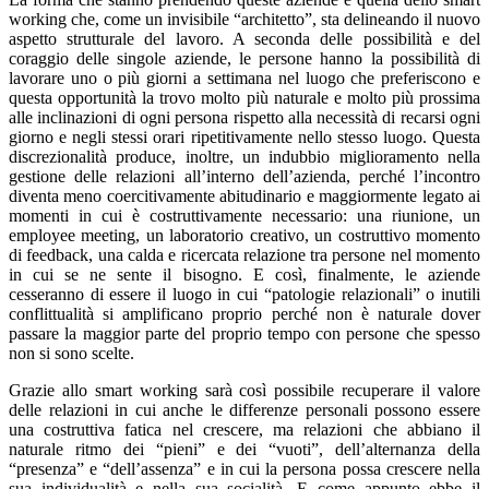
working che, come un invisibile “architetto”, sta delineando il nuovo
aspetto strutturale del lavoro. A seconda delle possibilità e del
coraggio delle singole aziende, le persone hanno la possibilità di
lavorare uno o più giorni a settimana nel luogo che preferiscono e
questa opportunità la trovo molto più naturale e molto più prossima
alle inclinazioni di ogni persona rispetto alla necessità di recarsi ogni
giorno e negli stessi orari ripetitivamente nello stesso luogo. Questa
discrezionalità produce, inoltre, un indubbio miglioramento nella
gestione delle relazioni all’interno dell’azienda, perché l’incontro
diventa meno coercitivamente abitudinario e maggiormente legato ai
momenti in cui è costruttivamente necessario: una riunione, un
employee meeting, un laboratorio creativo, un costruttivo momento
di feedback, una calda e ricercata relazione tra persone nel momento
in cui se ne sente il bisogno. E così, finalmente, le aziende
cesseranno di essere il luogo in cui “patologie relazionali” o inutili
conflittualità si amplificano proprio perché non è naturale dover
passare la maggior parte del proprio tempo con persone che spesso
non si sono scelte.
Grazie allo smart working sarà così possibile recuperare il valore
delle relazioni in cui anche le differenze personali possono essere
una costruttiva fatica nel crescere, ma relazioni che abbiano il
naturale ritmo dei “pieni” e dei “vuoti”, dell’alternanza della
“presenza” e “dell’assenza” e in cui la persona possa crescere nella
sua individualità e nella sua socialità. E come appunto ebbe il