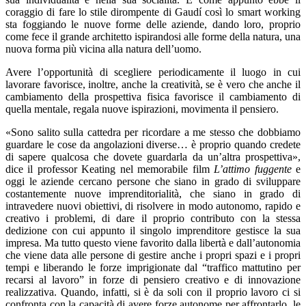
coraggio di fare lo stile dirompente di Gaudí così lo smart working
sta foggiando le nuove forme delle aziende, dando loro, proprio
come fece il grande architetto ispirandosi alle forme della natura, una
nuova forma più vicina alla natura dell’uomo.
Avere l’opportunità di scegliere periodicamente il luogo in cui
lavorare favorisce, inoltre, anche la creatività, se è vero che anche il
cambiamento della prospettiva fisica favorisce il cambiamento di
quella mentale, regala nuove ispirazioni, movimenta il pensiero.
«Sono salito sulla cattedra per ricordare a me stesso che dobbiamo
guardare le cose da angolazioni diverse… è proprio quando credete
di sapere qualcosa che dovete guardarla da un’altra prospettiva»,
dice il professor Keating nel memorabile film
L’attimo fuggente
e
oggi le aziende cercano persone che siano in grado di sviluppare
costantemente nuove imprenditorialità, che siano in grado di
intravedere nuovi obiettivi, di risolvere in modo autonomo, rapido e
creativo i problemi, di dare il proprio contributo con la stessa
dedizione con cui appunto il singolo imprenditore gestisce la sua
impresa. Ma tutto questo viene favorito dalla libertà e dall’autonomia
che viene data alle persone di gestire anche i propri spazi e i propri
tempi e liberando le forze imprigionate dal “traffico mattutino per
recarsi al lavoro” in forze di pensiero creativo e di innovazione
realizzativa. Quando, infatti, si è da soli con il proprio lavoro ci si
confronta con la capacità di avere forze autonome per affrontarlo, le