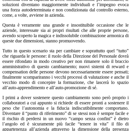
soluzioni diventano maggiormente individuali e l’impegno evoca
una forza autodeterminata e non condizionata dal controllo esterno,
come, a volte, avviene in azienda.
Questa è veramente una grande e insostituibile occasione che le
aziende, interessate sia ai propri risultati che alle proprie persone,
avendo scoperto la magica e indissolubile combinazione armonica di
queste due dimensioni, stanno promuovendo.
Tutto in questo scenario sta per cambiare e soprattutto quel “tutto”
che riguarda le persone: il ruolo della Direzione del Personale dovrà
essere rifondato in modo creativo per non rimanere solo il braccio
amministrativo di questo cambiamento; nuovi sistemi di reward e
compensation delle persone devono necessariamente essere pensati;
finalmente scompariranno i vecchi processi di valutazione e anche il
vecchio modo di concepire la formazione, che lascerà lo spazio
all’auto-apprendimento e all’auto-promozione di sé.
I primi a dover sostenere questo cambiamento sono però proprio i
collaboratori a cui appunto si richiede di essere pronti a sostenere il
peso che l’autonomia e la fiducia indiscutibilmente comportano.
Diventare il “punto di riferimento” di se stessi non è sempre facile e
il rischio di perdersi in un nuovo “campo senza confini” è dietro
l’angolo ed è sicuramente più facile “tenere in vita” il filo di
appartenenza all’azienda attraverso la dimensione della presenza