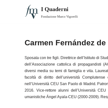
I Quaderni
Vai
Fondazione Marco Vigorelli
al
1. Padri che conciliano
contenuto
2. Lavori e lavoratori/trici smart
Carmen Fernández de 
3. Valutazione delle Best Practices
Sposata con tre figli. Direttrice dell’Istituto di
3. Supplemento – CFR: un approccio relazionale
dell’Associazione cattolica di propagandisti (AC
4. Madri che conciliano
diversi media su temi di famiglia e vita. Laureat
facoltà di diritto dell’università Complutens
5. Tempi di vita e di lavoro
nell’Università CEU San Paolo di Madrid. Patron
2016. Vice-rettore alunni dell’Università CEU 
6. Comunità che conciliano
umanistiche Ángel Ayala-CEU (2000-2009). Resp
7. Anziani, nonni e conciliazione