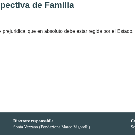
pectiva de Familia
l’Europa in gioco
a y prejurídica, que en absoluto debe estar regida por el Estado.
fide del virtuale
Direttore responsabile
Co
Sonia Vazzano (Fondazione Marco Vigorelli)
So