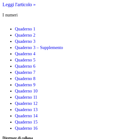
Educare
Leggi l'articolo »
alla
I numeri
pace
in
famiglia,
Quaderno 1
educare
Quaderno 2
alla
Quaderno 3
conciliazione
Quaderno 3 – Supplemento
famiglia-
Quaderno 4
lavoro
Quaderno 5
Quaderno 6
Quaderno 7
Quaderno 8
Quaderno 9
Quaderno 10
Quaderno 11
Quaderno 12
Quaderno 13
Quaderno 14
Quaderno 15
Quaderno 16
Direttore di collana