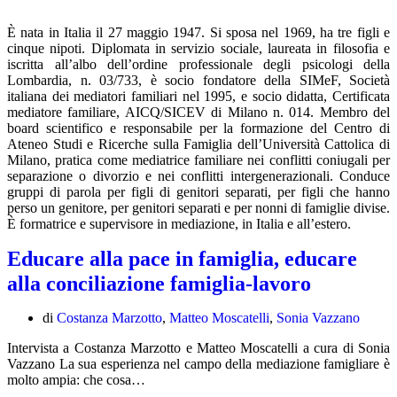
È nata in Italia il 27 maggio 1947. Si sposa nel 1969, ha tre figli e
cinque nipoti. Diplomata in servizio sociale, laureata in filosofia e
iscritta all’albo dell’ordine professionale degli psicologi della
Lombardia, n. 03/733, è socio fondatore della SIMeF, Società
italiana dei mediatori familiari nel 1995, e socio didatta, Certificata
mediatore familiare, AICQ/SICEV di Milano n. 014. Membro del
board scientifico e responsabile per la formazione del Centro di
Ateneo Studi e Ricerche sulla Famiglia dell’Università Cattolica di
Milano, pratica come mediatrice familiare nei conflitti coniugali per
separazione o divorzio e nei conflitti intergenerazionali. Conduce
gruppi di parola per figli di genitori separati, per figli che hanno
perso un genitore, per genitori separati e per nonni di famiglie divise.
È formatrice e supervisore in mediazione, in Italia e all’estero.
Educare alla pace in famiglia, educare
alla conciliazione famiglia-lavoro
di
Costanza Marzotto
,
Matteo Moscatelli
,
Sonia Vazzano
Intervista a Costanza Marzotto e Matteo Moscatelli a cura di Sonia
Vazzano La sua esperienza nel campo della mediazione famigliare è
molto ampia: che cosa…