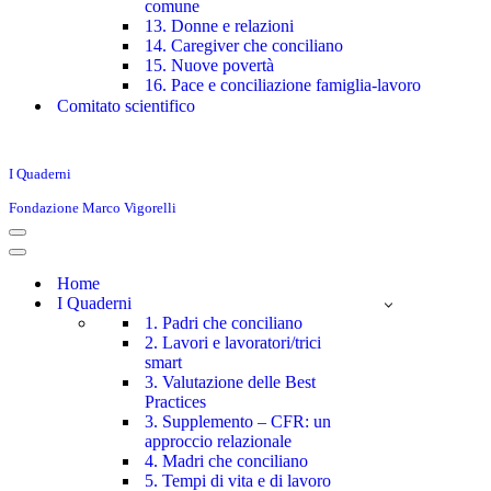
comune
13. Donne e relazioni
14. Caregiver che conciliano
15. Nuove povertà
16. Pace e conciliazione famiglia-lavoro
Comitato scientifico
I Quaderni
Fondazione Marco Vigorelli
Menu
di
Menu
navigazione
di
Home
navigazione
I Quaderni
1. Padri che conciliano
2. Lavori e lavoratori/trici
smart
3. Valutazione delle Best
Practices
3. Supplemento – CFR: un
approccio relazionale
4. Madri che conciliano
5. Tempi di vita e di lavoro