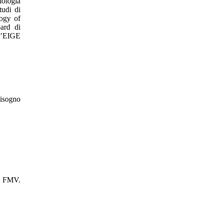
iologia
tudi di
logy of
oard di
ll’EIGE
bisogno
ni FMV.