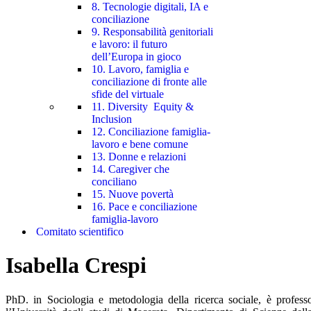
8. Tecnologie digitali, IA e
conciliazione
9. Responsabilità genitoriali
e lavoro: il futuro
dell’Europa in gioco
10. Lavoro, famiglia e
conciliazione di fronte alle
sfide del virtuale
11. Diversity Equity &
Inclusion
12. Conciliazione famiglia-
lavoro e bene comune
13. Donne e relazioni
14. Caregiver che
conciliano
15. Nuove povertà
16. Pace e conciliazione
famiglia-lavoro
Comitato scientifico
Isabella Crespi
PhD. in Sociologia e metodologia della ricerca sociale, è professo