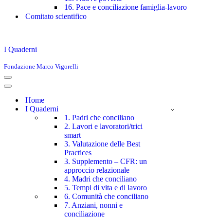
16. Pace e conciliazione famiglia-lavoro
Comitato scientifico
I Quaderni
Fondazione Marco Vigorelli
Menu
di
Menu
navigazione
di
Home
navigazione
I Quaderni
1. Padri che conciliano
2. Lavori e lavoratori/trici
smart
3. Valutazione delle Best
Practices
3. Supplemento – CFR: un
approccio relazionale
4. Madri che conciliano
5. Tempi di vita e di lavoro
6. Comunità che conciliano
7. Anziani, nonni e
conciliazione