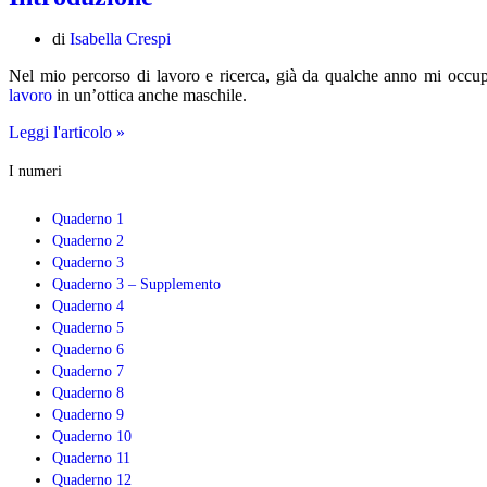
voci
per
Lucio
di
Isabella Crespi
Nel mio percorso di lavoro e ricerca, già da qualche anno mi occupo
lavoro
in un’ottica anche maschile.
Introduzione
Leggi l'articolo »
I numeri
Quaderno 1
Quaderno 2
Quaderno 3
Quaderno 3 – Supplemento
Quaderno 4
Quaderno 5
Quaderno 6
Quaderno 7
Quaderno 8
Quaderno 9
Quaderno 10
Quaderno 11
Quaderno 12