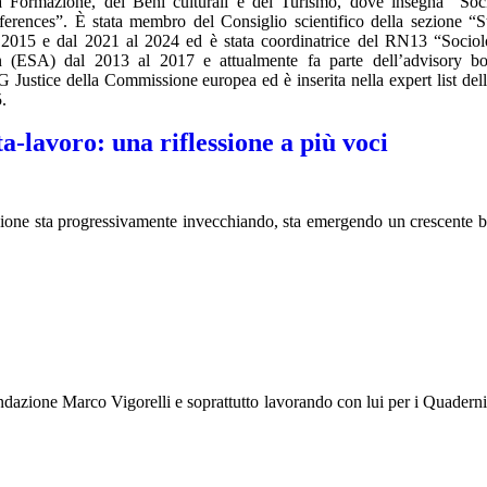
la Formazione, dei Beni culturali e del Turismo, dove insegna “Soc
fferences”. È stata membro del Consiglio scientifico della sezione “S
l 2015 e dal 2021 al 2024 ed è stata coordinatrice del RN13 “Socio
ion (ESA) dal 2013 al 2017 e attualmente fa parte dell’advisory b
G Justice della Commissione europea ed è inserita nella expert list de
.
ta-lavoro: una riflessione a più voci
zione sta progressivamente invecchiando, sta emergendo un crescente 
ondazione Marco Vigorelli e soprattutto lavorando con lui per i Quader