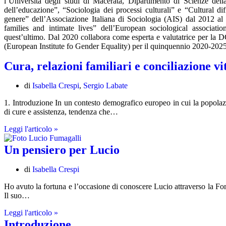
l’Università degli studi di Macerata, Dipartimento di Scienze del
dell’educazione”, “Sociologia dei processi culturali” e “Cultural di
genere” dell’Associazione Italiana di Sociologia (AIS) dal 2012 a
families and intimate lives” dell’European sociological associat
quest’ultimo. Dal 2020 collabora come esperta e valutatrice per la D
(European Institute fo Gender Equality) per il quinquennio 2020-2025
Cura, relazioni familiari e conciliazione vi
di
Isabella Crespi
,
Sergio Labate
1. Introduzione In un contesto demografico europeo in cui la popola
di cure e assistenza, tendenza che…
Cura,
Leggi l'articolo »
relazioni
familiari
Un pensiero per Lucio
e
conciliazione
di
Isabella Crespi
vita-
lavoro:
Ho avuto la fortuna e l’occasione di conoscere Lucio attraverso la F
una
Il suo…
riflessione
a
Un
Leggi l'articolo »
più
pensiero
Introduzione