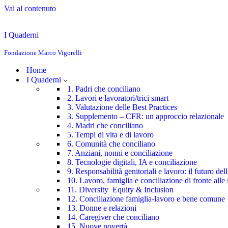
Vai al contenuto
I Quaderni
Fondazione Marco Vigorelli
Home
I Quaderni
1. Padri che conciliano
2. Lavori e lavoratori/trici smart
3. Valutazione delle Best Practices
3. Supplemento – CFR: un approccio relazionale
4. Madri che conciliano
5. Tempi di vita e di lavoro
6. Comunità che conciliano
7. Anziani, nonni e conciliazione
8. Tecnologie digitali, IA e conciliazione
9. Responsabilità genitoriali e lavoro: il futuro de
10. Lavoro, famiglia e conciliazione di fronte alle 
11. Diversity Equity & Inclusion
12. Conciliazione famiglia-lavoro e bene comune
13. Donne e relazioni
14. Caregiver che conciliano
15. Nuove povertà