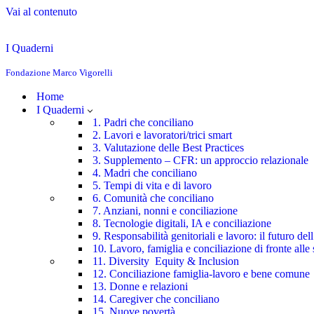
Vai al contenuto
I Quaderni
Fondazione Marco Vigorelli
Home
I Quaderni
1. Padri che conciliano
2. Lavori e lavoratori/trici smart
3. Valutazione delle Best Practices
3. Supplemento – CFR: un approccio relazionale
4. Madri che conciliano
5. Tempi di vita e di lavoro
6. Comunità che conciliano
7. Anziani, nonni e conciliazione
8. Tecnologie digitali, IA e conciliazione
9. Responsabilità genitoriali e lavoro: il futuro de
10. Lavoro, famiglia e conciliazione di fronte alle 
11. Diversity Equity & Inclusion
12. Conciliazione famiglia-lavoro e bene comune
13. Donne e relazioni
14. Caregiver che conciliano
15. Nuove povertà