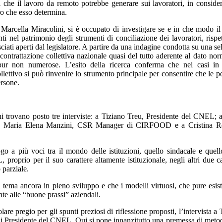
erali che il lavoro da remoto potrebbe generare sui lavoratori, in conside
ro che esso determina.
Marcella Miracolini, si è occupato di investigare se e in che modo il 
ti nel patrimonio degli strumenti di conciliazione dei lavoratori, rispet
sciati aperti dal legislatore. A partire da una indagine condotta su una se
a contrattazione collettiva nazionale quasi del tutto aderente al dato nor
eppur non numerose. L’esito della ricerca conferma che nei casi in
ollettivo si può rinvenire lo strumento principale per consentire che le po
ersone.
ui trovano posto tre interviste: a Tiziano Treu, Presidente del CNEL; 
e; a Maria Elena Manzini, CSR Manager di CIRFOOD e a Cristina Ros
ogo a più voci tra il mondo delle istituzioni, quello sindacale e quell
roprio per il suo carattere altamente istituzionale, negli altri due ca
 parziale.
n tema ancora in pieno sviluppo e che i modelli virtuosi, che pure esis
nte alle “buone prassi” aziendali.
are pregio per gli spunti preziosi di riflessione proposti, l’intervista a 
e di Presidente del CNEL. Qui si pone innanzitutto una premessa di meto