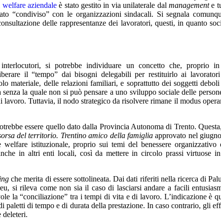
l
welfare aziendale
è stato gestito in via unilaterale dal
management
e tu
tato “condiviso” con le organizzazioni sindacali. Si segnala comunq
onsultazione delle rappresentanze dei lavoratori, questi, in quanto soc
i interlocutori, si potrebbe individuare un concetto che, proprio i
berare il “tempo” dai bisogni delegabili per restituirlo ai lavoratori
olo materiale, delle relazioni familiari, e soprattutto dei soggetti deboli
 senza la quale non si può pensare a uno sviluppo sociale delle person
i lavoro. Tuttavia, il nodo strategico da risolvere rimane il modus opera
 potrebbe essere quello dato dalla Provincia Autonoma di Trento. Questa,
sorsa del territorio. Trentino amico della famiglia
approvato nel giugn
 welfare istituzionale, proprio sui temi del benessere organizzativo 
nche in altri enti locali, così da mettere in circolo prassi virtuose 
ing
che merita di essere sottolineata. Dai dati riferiti nella ricerca di Pa
reu, si rileva come non sia il caso di lasciarsi andare a facili entusiasm
ole la “conciliazione” tra i tempi di vita e di lavoro. L’indicazione è qu
paletti di tempo e di durata della prestazione. In caso contrario, gli effe
 deleteri.