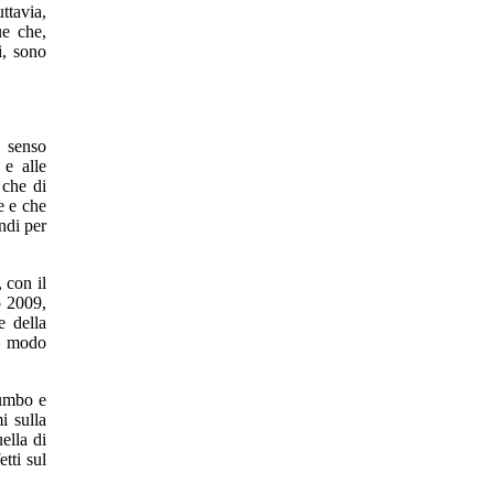
ttavia,
ue che,
i, sono
n senso
 e alle
 che di
e e che
ndi per
 con il
o 2009,
e della
in modo
lumbo e
i sulla
ella di
tti sul