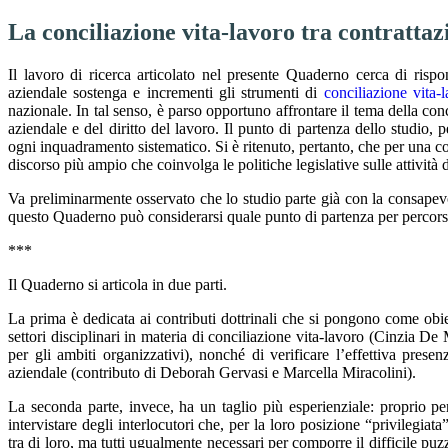
La conciliazione vita-lavoro tra contrattazi
Il lavoro di ricerca articolato nel presente Quaderno cerca di rispo
aziendale sostenga e incrementi gli strumenti di
conciliazione vita-
nazionale. In tal senso, è parso opportuno affrontare il tema della con
aziendale e del diritto del lavoro. Il punto di partenza dello studio,
ogni inquadramento sistematico. Si è ritenuto, pertanto, che per una c
discorso più ampio che coinvolga le politiche legislative sulle attività d
Va preliminarmente osservato che lo studio parte già con la consapevol
questo Quaderno può considerarsi quale punto di partenza per percorsi 
***
Il Quaderno si articola in due parti.
La prima è dedicata ai contributi dottrinali che si pongono come obiett
settori disciplinari in materia di conciliazione vita-lavoro (Cinzia D
per gli ambiti organizzativi), nonché di verificare l’effettiva presen
aziendale (contributo di Deborah Gervasi e Marcella Miracolini).
La seconda parte, invece, ha un taglio più esperienziale: proprio pe
intervistare degli interlocutori che, per la loro posizione “privilegiata
tra di loro, ma tutti ugualmente necessari per comporre il difficile puzzl