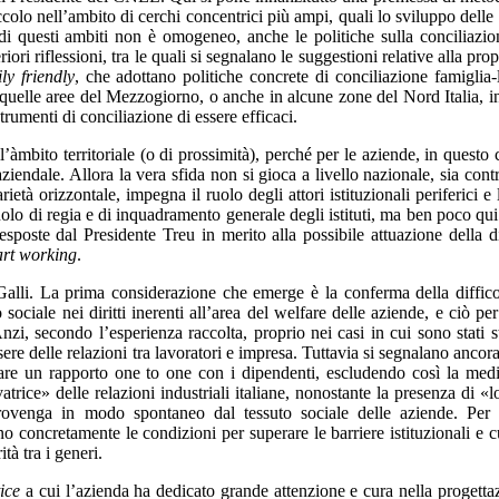
ccolo nell’ambito di cerchi concentrici più ampi, quali lo sviluppo delle a
 di questi ambiti non è omogeneo, anche le politiche sulla conciliazi
ori riflessioni, tra le quali si segnalano le suggestioni relative alla prop
ly friendly
, che adottano politiche concrete di conciliazione famiglia-
n quelle aree del Mezzogiorno, o anche in alcune zone del Nord Italia, in
umenti di conciliazione di essere efficaci.
ll’àmbito territoriale (o di prossimità), perché per le aziende, in questo
iendale. Allora la vera sfida non si gioca a livello nazionale, sia contr
ietà orizzontale, impegna il ruolo degli attori istituzionali periferici e 
 ruolo di regia e di inquadramento generale degli istituti, ma ben poco qui
 esposte dal Presidente Treu in merito alla possibile attuazione della di
rt working
.
na Galli. La prima considerazione che emerge è la conferma della diffico
sociale nei diritti inerenti all’area del welfare delle aziende, e ciò per
i, secondo l’esperienza raccolta, proprio nei casi in cui sono stati st
essere delle relazioni tra lavoratori e impresa. Tuttavia si segnalano ancor
aurare un rapporto one to one con i dipendenti, escludendo così la med
ice» delle relazioni industriali italiane, nonostante la presenza di «l
ovenga in modo spontaneo dal tessuto sociale delle aziende. Per 
gano concretamente le condizioni per superare le barriere istituzionali e cu
tà tra i generi.
ice
a cui l’azienda ha dedicato grande attenzione e cura nella progetta