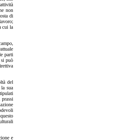
ttività
one non
osta di
lavoro;
 cui la
 campo,
attuale
le parti
 si può
rettiva
ltà del
 la sua
ipulati
a prassi
iazione
odevoli
questo
lturali
zione e