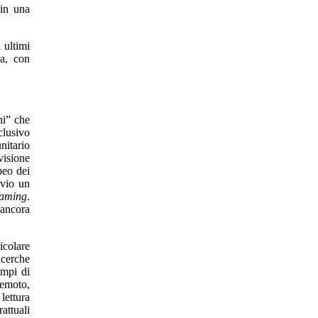
(in una
 ultimi
na, con
ni” che
clusivo
nitario
visione
peo dei
vvio un
eaming
.
ancora
icolare
icerche
empi di
remoto,
lettura
attuali