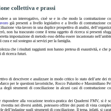
one collettiva e prassi
ndere a un interrogativo, cioè se e in che modo la contrattazione col
lavoro
già presenti a livello legislativo e a livello di contrattazione col
ciliazione vita-lavoro in una duplice prospettiva di analisi, dell’organiz
 però, non ha trascurato come il tema oggetto di ricerca si presenti sfug
orretta impostazione di metodo esso debba essere incastonato nell’ambit
i cura e sul sostegno ai servizi per la famiglia.
ezza che i risultati raggiunti non hanno pretesa di esaustività, e che p
di ricerca futuri.
ivo di descrivere e analizzare in modo critico lo stato dell’arte dei ris
e Marco per le questioni lavoristiche, Rocco Palumbo e Massimiliano Pel
za degli strumenti di conciliazione in alcuni casi di contrattazione col
r rispondere alla vocazione teorico-pratica dei Quaderni FMV, si è sc
” rivestita nei diversi ambiti, potessero offrire dei punti di vista comple
e dell’indagine sugli strumenti di conciliazione. Il tema, infatti, si cara