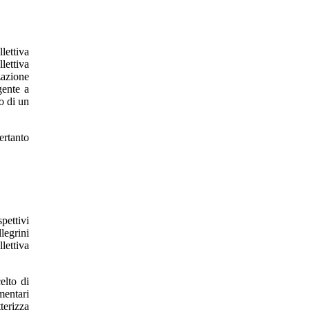
lettiva
lettiva
zazione
gente a
o di un
ertanto
pettivi
legrini
lettiva
elto di
mentari
tterizza