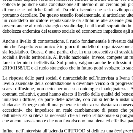
colloca le politiche sulla conciliazione all’interno di un cerchio più pi
di cura e le politiche familiari. Da ciò discende che se lo sviluppo
potranno decollare. Da questo tassello fondamentale, si articolano ulteri
un cosiddetto indicatore reputazionale da attribuire alle aziende
fami
ovvero anche al ruolo strategico svolto dagli enti locali soprattutto i
debolezza endemica del tessuto sociale ed economico impedisce agli str
Anche a livello di contrattazione, il ruolo fondamentale è rivestito da
più che l’aspetto economico è in gioco il modello di organizzazione az
sia legislativo. Questa è una partita che, in una prospettiva di sussidiar
sociali a livello territoriale. Al livello nazionale, invece, compete un
fare in termini di effettività. Sul punto, valgano anche le riflessioni
2019/1158/UE e al ruolo strategico che in futuro potrà svolgere lo
sma
La risposta delle parti sociali è rintracciabile nell’intervista a Iva
livello aziendale della contrattazione a diventare veicolo di progresso 
scarsa diffusione, non certo per una sua ontologica inadeguatezza. Anz
contratti collettivi, questi hanno alzato il livello della qualità del ben
unilaterali diffuse, da parte delle aziende, con cui si tende a inst
sindacale. Emerge quindi una generale tendenza «abbastanza conservatr
eccezioni», che impedisce un reale cambiamento di passo che pr
dall’intervista si rileva la necessità che a livello istituzionale si pon
che ancora sussistono e che non favoriscono una piena ed effettiva pari
Infine, nell’intervista all’azienda CIRFOOD si delinea una
best pract