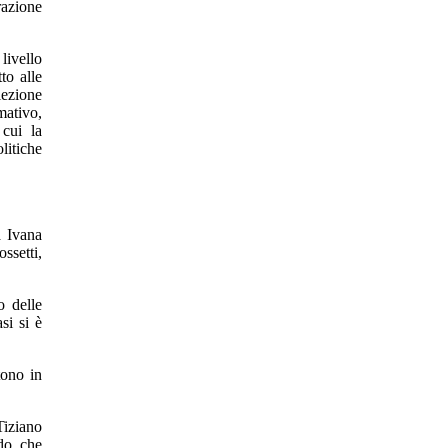
razione
livello
to alle
lezione
mativo,
 cui la
litiche
a Ivana
setti,
o delle
si si è
tono in
Tiziano
do, che