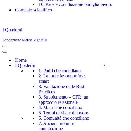
16. Pace e conciliazione famiglia-lavoro
Comitato scientifico
I Quaderni
Fondazione Marco Vigorelli
Menu
di
Menu
navigazione
di
Home
navigazione
I Quaderni
1. Padri che conciliano
2. Lavori e lavoratori/trici
smart
3. Valutazione delle Best
Practices
3. Supplemento – CFR: un
approccio relazionale
4. Madri che conciliano
5. Tempi di vita e di lavoro
6. Comunità che conciliano
7. Anziani, nonni e
conciliazione