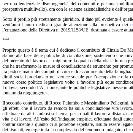
per una tendenziale disomogeneità dei contenuti e per una multiform
prospettiva multilivello), ora con le scienze aziendalistiche e dell’org
Sotto il profilo più strettamente giuridico, il dato più evidente è quel
vent’anni hanno dedicato grande attenzione alla prospettiva dei
c
l’emanazione della Direttiva n. 2019/1158/UE, destinata a essere attua
***
Proprio questo è il tema cui è dedicato il contributo di Cinzia De Mar
stanno alla base delle politiche di conciliazione, sostenendo che «inv
del mercato del lavoro e a migliorare la qualità della vita». In una pro
che ha trasformato le misure di conciliazione da strumento per promuo
tra padri e madri dei compiti di cura e di accudimento della famiglia. I
diritti sociali proclamato nel vertice sociale per l’occupazione e 
nuovo corso politico legislativo volto a favorire più eque condizio
Tuttavia, secondo l’A., nonostante le politiche legislative messe in a
lontano da raggiungere».
Il secondo contributo, di Rocco Palumbo e Massimiliano Pellegrini, 
gli effetti che il lavoro da remoto ha sulla conciliazione vita-lavor
effettuate da altri studiosi sul tema, per i quali il lavoro a distanz
vita e di lavoro. All’esito dell’indagine empirica effettuata dagli au
contrariamente a quanto ci si potrebbe aspettare, risulta essere legat
dei risultati, emerge tutta la complessità del fenomeno indagato, che 