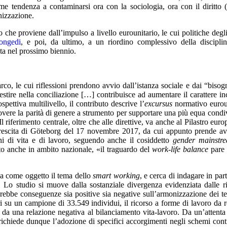
e tendenza a contaminarsi ora con la sociologia, ora con il diritto 
anizzazione.
lo che proviene dall’impulso a livello eurounitario, le cui politiche degli
ongedi
, e poi, da ultimo, a un riordino complessivo della discipli
ta nel prossimo biennio.
co, le cui riflessioni prendono avvio dall’istanza sociale e dai “bisog
estire nella conciliazione […] contribuisce ad aumentare il carattere in
spettiva multilivello, il contributo descrive l’
excursus
normativo eurou
vere la parità di genere a strumento per supportare una più equa condi
l riferimento centrale, oltre che alle direttive, va anche al Pilastro euro
la crescita di Göteborg del 17 novembre 2017, da cui appunto prende a
ni di vita e di lavoro, seguendo anche il cosiddetto
gender mainstr
tto anche in ambito nazionale, «il traguardo del
work-life balance
pare 
ha come oggetto il tema dello
smart working
, e cerca di indagare in part
o. Lo studio si muove dalla sostanziale divergenza evidenziata dalle r
a avrebbe conseguenze sia positive sia negative sull’armonizzazione dei t
tori su un campione di 33.549 individui, il ricorso a forme di lavoro da 
o da una relazione negativa al bilanciamento vita-lavoro. Da un’attenta 
richiede dunque l’adozione di specifici accorgimenti negli schemi contr