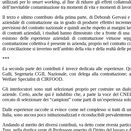
utilizzati per lo
smart working
, al fine di ridurre gli effetti collat
dell’inevitabile contaminazione tra momenti di vita e momenti di lavo
Il terzo e ultimo contributo della prima parte, di Deborah Gervasi e 
aziendale di contrattazione sia in grado di produrre effettivi incremen
previsioni del contratto nazionale e quindi anche rispetto ai margini la
di contratti aziendali, i risultati hanno dimostrato che a fronte di un
esistono delle esperienze aziendali di contrattazione virtuose s
contrattazione collettiva è presente in azienda, proprio nel contratto c
di conciliazione si inverino nell’ambito della vita e della realtà delle p
***
La seconda parte dei contributi è invece dedicata alle esperienze. Q
Galli, Segretaria CGIL Nazionale, con delega alla contrattazion
Welfare Specialist di CIRFOOD.
Gli interlocutori sono stati selezionati proprio per costruire un dial
aziende. Certo, anche qui è indubbio che, a parte la voce del CNEL, p
cercato di selezionare dei “campioni” come parti di un’esperienza solo
Dalle esperienze raccolte si evince come nel complesso si tratti di u
Italia, sono ancora poco istituzionalizzati e riconducibili prevalenteme
Andando al merito dei diversi contributi, va detto come rivesta particol
Treu, nella duplice veste di Professore emerito di Diritto del lavoro 