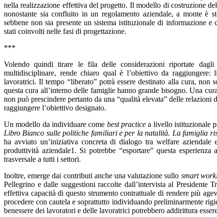
nella realizzazione effettiva del progetto. Il modello di costruzione de
nonostante sia confluito in un regolamento aziendale, a monte è s
sebbene non sia presente un sistema istituzionale di informazione e c
stati coinvolti nelle fasi di progettazione.
***
Volendo quindi tirare le fila delle considerazioni riportate dagl
multidisciplinare, rende chiaro qual è l’obiettivo da raggiungere: li
lavoratrici. Il tempo “liberato” potrà essere destinato alla cura, non s
questa cura all’interno delle famiglie hanno grande bisogno. Una cura
non può prescindere pertanto da una “qualità elevata” delle relazioni d
raggiungere l’obiettivo designato.
Un modello da individuare come
best practice
a livello istituzionale
Libro Bianco sulle politiche familiari e per la natalità. La famiglia ri
ha avviato un’iniziativa concreta di dialogo tra welfare aziendale e
produttività aziendale1. Si potrebbe “esportare” questa esperienza a
trasversale a tutti i settori.
Inoltre, emerge dai contributi anche una valutazione sullo
smart work
Pellegrino e dalle suggestioni raccolte dall’intervista al Presidente T
effettiva capacità di questo strumento contrattuale di rendere più agev
procedere con cautela e soprattutto individuando preliminarmente rigidi 
benessere dei lavoratori e delle lavoratrici potrebbero addirittura essere