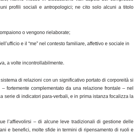
ni profili sociali e antropologici; ne cito solo alcuni a titolo
l’Europa in gioco
fide del virtuale
io scompaiono o vengono rielaborate;
ell’ufficio e il “me” nel contesto familiare, affettivo e sociale in
va, a volte incontrollabilmente.
 sistema di relazioni con un significativo portato di corporeità si
to ‒ fortemente complementato da una relazione frontale ‒ nel
 serie di indicatori para-verbali, e in prima istanza focalizza la
l’affievolirsi ‒ di alcune leve tradizionali di gestione delle
ani e benefici, molte sfide in termini di ripensamento di ruoli e