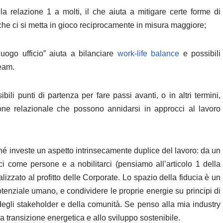
lla relazione 1 a molti, il che aiuta a mitigare certe forme di
che ci si metta in gioco reciprocamente in misura maggiore;
luogo ufficio” aiuta a bilanciare
work-life balance
e possibili
ream.
li punti di partenza per fare passi avanti, o in altri termini,
zione relazionale che possono annidarsi in approcci al lavoro
hé investe un aspetto intrinsecamente duplice del lavoro: da un
rci come persone e a nobilitarci (pensiamo all’articolo 1 della
nalizzato al profitto delle Corporate. Lo spazio della fiducia è un
potenziale umano, e condividere le proprie energie su principi di
egli stakeholder e della comunità. Se penso alla mia industry
 transizione energetica e allo sviluppo sostenibile.