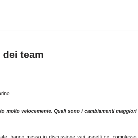
 dei team
arino
iato molto velocemente. Quali sono i cambiamenti maggiori
erale, hanno messo in discussione vari aspetti del complesso