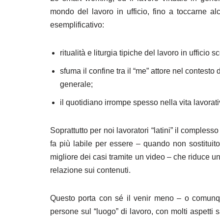
8. Tecnologie digitali, IA e conciliazione
mondo del lavoro in ufficio, fino a toccarne alcu
esemplificativo:
9. Responsabilità genitoriali e lavoro: il futuro del
10. Lavoro, famiglia e conciliazione di fronte alle s
ritualità e liturgia tipiche del lavoro in uffic
sfuma il confine tra il “me” attore nel contesto d
11. Diversity Equity & Inclusion
generale;
12. Conciliazione famiglia-lavoro e bene comune
il quotidiano irrompe spesso nella vita lavorati
13. Donne e relazioni
Soprattutto per noi lavoratori “latini” il complesso
14. Caregiver che conciliano
fa più labile per essere ‒ quando non sostitui
migliore dei casi tramite un video ‒ che riduce una
15. Nuove povertà
relazione sui contenuti.
16. Pace e conciliazione famiglia-lavoro
Questo porta con sé il venir meno ‒ o comunque 
persone sul “luogo” di lavoro, con molti aspetti s