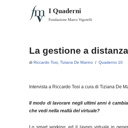
I Quaderni
Vai
Fondazione Marco Vigorelli
al
1. Padri che conciliano
contenuto
2. Lavori e lavoratori/trici smart
La gestione a distanza
3. Valutazione delle Best Practices
di
Riccardo Tosi
,
Tiziana De Marino
Quaderno 10
3. Supplemento – CFR: un approccio relazionale
4. Madri che conciliano
Intervista a Riccardo Tosi a cura di Tiziana De M
5. Tempi di vita e di lavoro
Il modo di lavorare negli ultimi anni è camb
6. Comunità che conciliano
che vedi nella realtà del virtuale?
7. Anziani, nonni e conciliazione
Lo smart working, ed il lavoro virtuale in gen