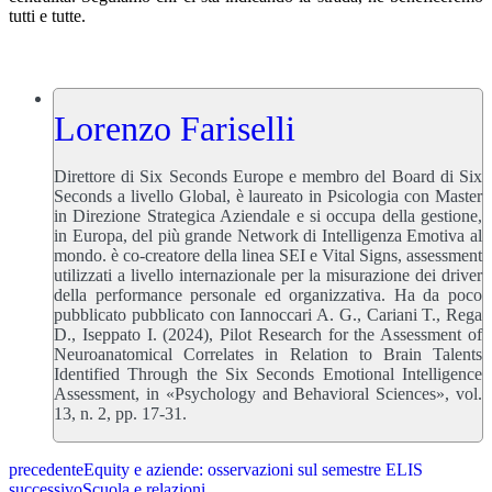
tutti e tutte.
Lorenzo Fariselli
Direttore di Six Seconds Europe e membro del Board di Six
Seconds a livello Global, è laureato in Psicologia con Master
in Direzione Strategica Aziendale e si occupa della gestione,
in Europa, del più grande Network di Intelligenza Emotiva al
mondo. è co-creatore della linea SEI e Vital Signs, assessment
utilizzati a livello internazionale per la misurazione dei driver
della performance personale ed organizzativa. Ha da poco
pubblicato pubblicato con Iannoccari A. G., Cariani T., Rega
D., Iseppato I. (2024), Pilot Research for the Assessment of
Neuroanatomical Correlates in Relation to Brain Talents
Identified Through the Six Seconds Emotional Intelligence
Assessment, in «Psychology and Behavioral Sciences», vol.
13, n. 2, pp. 17-31.
precedente
Equity e aziende: osservazioni sul semestre ELIS
successivo
Scuola e relazioni