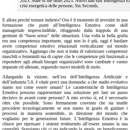
2023. State of the heart 2023. Nuovi dati sull’Intelligenza E
crisi energetica delle persone, Six Seconds.
E allora perché tornare indietro? Ora è il momento di investire in una
formazione che punti all’Intelligenza Emotiva come skill
manageriale imprescindibile, rifuggendo dalla trappola di una
gestione di “buon senso” delle situazioni. Una volta la bella grafia
era una competenza importante, oggi non lo è più, oggi è basilare
avere competenze emotivo relazionali verticalizzate sul mondo
organizzativo. Aggiungo che non si tratta di valorizzare competenze
maschili o femminili ma di capire che le competenze più funzionali a
rispondere agli attuali bisogni organizzativi sono cambiate e vanno
imparate ed allenate, seguendo nuovi modelli di ruolo.
Allargando la visione, nell’era dell’Intelligenza Artificiale e
dell’industria 5.0, è vitale porci una domanda: a che stadio evolutivo
siamo noi come essere umani? Le caratteristiche di Intelligenza
Emotiva possono rappresentare una soluzione per fare un passo
decisivo in avanti come persone? A mio avviso sì, ed è necessario
oltre che possibile. Sono fermamente convinto che sia inutile
procedere tecnologicamente se non siamo in grado di guidare i
processi in maniera sostenibile, in direzione del mondo che
vogliamo per le generazioni future. L’Intelligenza Emotiva è la
chiave per ripensare i sistemi restituendo all’essere umano la sua
centralità. Seguiamo chi ci sta indicando la strada, ne beneficeremo