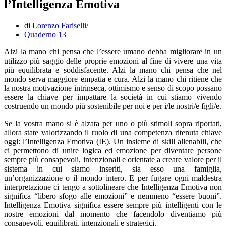
l’Intelligenza Emotiva
di
Lorenzo Fariselli
Quaderno 13
Alzi la mano chi pensa che l’essere umano debba migliorare in un
utilizzo più saggio delle proprie emozioni al fine di vivere una vita
più equilibrata e soddisfacente. Alzi la mano chi pensa che nel
mondo serva maggiore empatia e cura. Alzi la mano chi ritiene che
la nostra motivazione intrinseca, ottimismo e senso di scopo possano
essere la chiave per impattare la società in cui stiamo vivendo
costruendo un mondo più sostenibile per noi e per i/le nostri/e figli/e.
Se la vostra mano si è alzata per uno o più stimoli sopra riportati,
allora state valorizzando il ruolo di una competenza ritenuta chiave
oggi: l’Intelligenza Emotiva (IE). Un insieme di skill allenabili, che
ci permettono di unire logica ed emozione per diventare persone
sempre più consapevoli, intenzionali e orientate a creare valore per il
sistema in cui siamo inseriti, sia esso una famiglia,
un’organizzazione o il mondo intero. E per fugare ogni maldestra
interpretazione ci tengo a sottolineare che Intelligenza Emotiva non
significa “libero sfogo alle emozioni” e nemmeno “essere buoni”.
Intelligenza Emotiva significa essere sempre più intelligenti con le
nostre emozioni dal momento che facendolo diventiamo più
consapevoli, equilibrati, intenzionali e strategici.