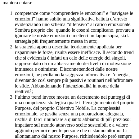
maniera chiara:
competenze come “comprendere le emozioni” e “navigare le
emozioni” hanno subito una significativa battuta d’arresto
evidenziando uno schema “difensivo” al carico emozionale.
Sembra proprio che, quando le cose si complicano, provare a
ignorare le nostre emozioni e metterci un tappo sopra, sia la
strategia più frequentemente messa in atto;
la strategia appena descritta, teoricamente applicata per
risparmiare le forze, risulta essere inefficace. Il secondo trend
che si evidenzia è infatti un calo delle energie dei singoli,
rappresentato da un abbassamento dei livelli di motivazione
intrinseca e ottimismo. Disconnettendoci dalle nostre
emozioni, ne perdiamo la saggezza informativa e l’energia,
diventando così sempre più passivi e routinari nell’affrontare
le sfide. Abbandonando l’intenzionalità in nome della
reattività;
l’ultimo trend invece mostra un decremento nei punteggi di
una competenza strategica quale il Perseguimento del proprio
Purpose, del proprio Obiettivo Nobile. La complessità
emozionale, se gestita senza una preparazione adeguata,
rischia di farci rinunciare a quanto abbiamo di più prezioso:
impattare sul mondo attraverso scelte sostenibili e a valore
aggiunto per noi e per le persone che ci stanno attorno. Ci
allontaniamo dal nostro Purpose, richiedendolo però sempre