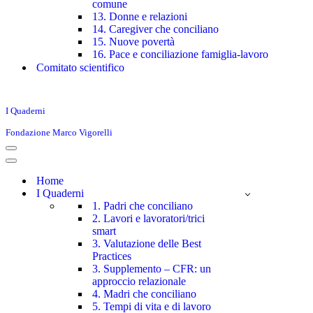
comune
13. Donne e relazioni
14. Caregiver che conciliano
15. Nuove povertà
16. Pace e conciliazione famiglia-lavoro
Comitato scientifico
I Quaderni
Fondazione Marco Vigorelli
Menu
di
Menu
navigazione
di
Home
navigazione
I Quaderni
1. Padri che conciliano
2. Lavori e lavoratori/trici
smart
3. Valutazione delle Best
Practices
3. Supplemento – CFR: un
approccio relazionale
4. Madri che conciliano
5. Tempi di vita e di lavoro