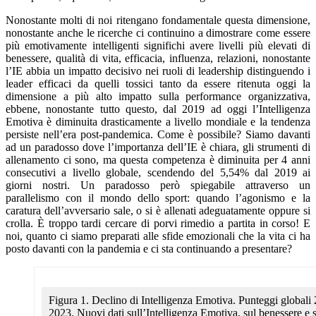
Nonostante molti di noi ritengano fondamentale questa dimensione,
nonostante anche le ricerche ci continuino a dimostrare come essere
più emotivamente intelligenti significhi avere livelli più elevati di
benessere, qualità di vita, efficacia, influenza, relazioni, nonostante
l’IE abbia un impatto decisivo nei ruoli di leadership distinguendo i
leader efficaci da quelli tossici tanto da essere ritenuta oggi la
dimensione a più alto impatto sulla performance organizzativa,
ebbene, nonostante tutto questo, dal 2019 ad oggi l’Intelligenza
Emotiva è diminuita drasticamente a livello mondiale e la tendenza
persiste nell’era post-pandemica. Come è possibile? Siamo davanti
ad un paradosso dove l’importanza dell’IE è chiara, gli strumenti di
allenamento ci sono, ma questa competenza è diminuita per 4 anni
consecutivi a livello globale, scendendo del 5,54% dal 2019 ai
giorni nostri. Un paradosso però spiegabile attraverso un
parallelismo con il mondo dello sport: quando l’agonismo e la
caratura dell’avversario sale, o si è allenati adeguatamente oppure si
crolla. È troppo tardi cercare di porvi rimedio a partita in corso! E
noi, quanto ci siamo preparati alle sfide emozionali che la vita ci ha
posto davanti con la pandemia e ci sta continuando a presentare?
Figura 1. Declino di Intelligenza Emotiva. Punteggi globali 
2023. Nuovi dati sull’Intelligenza Emotiva, sul benessere e su