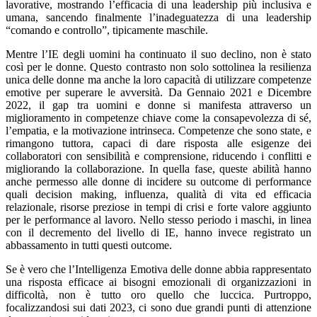
lavorative, mostrando l’efficacia di una leadership più inclusiva e
umana, sancendo finalmente l’inadeguatezza di una leadership
“comando e controllo”, tipicamente maschile.
Mentre l’IE degli uomini ha continuato il suo declino, non è stato
così per le donne. Questo contrasto non solo sottolinea la resilienza
unica delle donne ma anche la loro capacità di utilizzare competenze
emotive per superare le avversità. Da Gennaio 2021 e Dicembre
2022, il gap tra uomini e donne si manifesta attraverso un
miglioramento in competenze chiave come la consapevolezza di sé,
l’empatia, e la motivazione intrinseca. Competenze che sono state, e
rimangono tuttora, capaci di dare risposta alle esigenze dei
collaboratori con sensibilità e comprensione, riducendo i conflitti e
migliorando la collaborazione. In quella fase, queste abilità hanno
anche permesso alle donne di incidere su outcome di performance
quali decision making, influenza, qualità di vita ed efficacia
relazionale, risorse preziose in tempi di crisi e forte valore aggiunto
per le performance al lavoro. Nello stesso periodo i maschi, in linea
con il decremento del livello di IE, hanno invece registrato un
abbassamento in tutti questi outcome.
Se è vero che l’Intelligenza Emotiva delle donne abbia rappresentato
una risposta efficace ai bisogni emozionali di organizzazioni in
difficoltà, non è tutto oro quello che luccica. Purtroppo,
focalizzandosi sui dati 2023, ci sono due grandi punti di attenzione