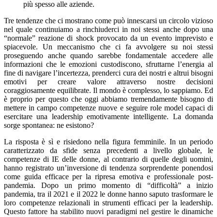
più spesso alle aziende.
Tre tendenze che ci mostrano come può innescarsi un circolo vizioso
nel quale continuiamo a rinchiuderci in noi stessi anche dopo una
“normale” reazione di shock provocato da un evento imprevisto e
spiacevole. Un meccanismo che ci fa avvolgere su noi stessi
proseguendo anche quando sarebbe fondamentale accedere alle
informazioni che le emozioni custodiscono, sfruttarne l’energia al
fine di navigare l’incertezza, prenderci cura dei nostri e altrui bisogni
emotivi per creare valore attraverso nostre decisioni
coraggiosamente equilibrate. Il mondo è complesso, lo sappiamo. Ed
è proprio per questo che oggi abbiamo tremendamente bisogno di
mettere in campo competenze nuove e seguire role model capaci di
esercitare una leadership emotivamente intelligente. La domanda
sorge spontanea: ne esistono?
La risposta è sì e risiedono nella figura femminile. In un periodo
caratterizzato da sfide senza precedenti a livello globale, le
competenze di IE delle donne, al contrario di quelle degli uomini,
hanno registrato un’inversione di tendenza sorprendente ponendosi
come guida efficace per la ripresa emotiva e professionale post-
pandemia. Dopo un primo momento di “difficoltà” a inizio
pandemia, tra il 2021 e il 2022 le donne hanno saputo trasformare le
loro competenze relazionali in strumenti efficaci per la leadership.
Questo fattore ha stabilito nuovi paradigmi nel gestire le dinamiche