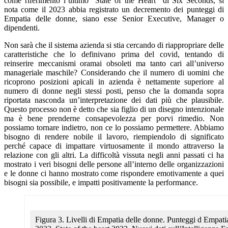
come riferimento l’ultimo “State of the Heart” di Six Seconds, si
nota come il 2023 abbia registrato un decremento dei punteggi di
Empatia delle donne, siano esse Senior Executive, Manager o
dipendenti.
Non sarà che il sistema azienda si stia cercando di riappropriare delle
caratteristiche che lo definivano prima del covid, tentando di
reinserire meccanismi oramai obsoleti ma tanto cari all’universo
manageriale maschile? Considerando che il numero di uomini che
ricoprono posizioni apicali in azienda è nettamente superiore al
numero di donne negli stessi posti, penso che la domanda sopra
riportata nasconda un’interpretazione dei dati più che plausibile.
Questo processo non è detto che sia figlio di un disegno intenzionale
ma è bene prenderne consapevolezza per porvi rimedio. Non
possiamo tornare indietro, non ce lo possiamo permettere. Abbiamo
bisogno di rendere nobile il lavoro, riempiendolo di significato
perché capace di impattare virtuosamente il mondo attraverso la
relazione con gli altri. La difficoltà vissuta negli anni passati ci ha
mostrato i veri bisogni delle persone all’interno delle organizzazioni
e le donne ci hanno mostrato come rispondere emotivamente a quei
bisogni sia possibile, e impatti positivamente la performance.
Figura 3. Livelli di Empatia delle donne. Punteggi d Empati