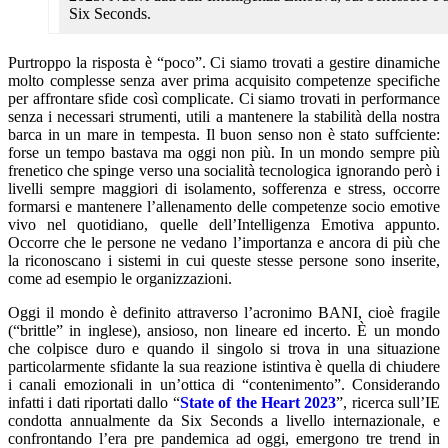
Six Seconds.
Purtroppo la risposta è “poco”. Ci siamo trovati a gestire dinamiche
molto complesse senza aver prima acquisito competenze specifiche
per affrontare sfide così complicate. Ci siamo trovati in performance
senza i necessari strumenti, utili a mantenere la stabilità della nostra
barca in un mare in tempesta. Il buon senso non è stato suffciente:
forse un tempo bastava ma oggi non più. In un mondo sempre più
frenetico che spinge verso una socialità tecnologica ignorando però i
livelli sempre maggiori di isolamento, sofferenza e stress, occorre
formarsi e mantenere l’allenamento delle competenze socio emotive
vivo nel quotidiano, quelle dell’Intelligenza Emotiva appunto.
Occorre che le persone ne vedano l’importanza e ancora di più che
la riconoscano i sistemi in cui queste stesse persone sono inserite,
come ad esempio le organizzazioni.
Oggi il mondo è definito attraverso l’acronimo BANI, cioè fragile
(“brittle” in inglese), ansioso, non lineare ed incerto. È un mondo
che colpisce duro e quando il singolo si trova in una situazione
particolarmente sfidante la sua reazione istintiva è quella di chiudere
i canali emozionali in un’ottica di “contenimento”. Considerando
infatti i dati riportati dallo “
State of the Heart 2023
”, ricerca sull’IE
condotta annualmente da Six Seconds a livello internazionale, e
confrontando l’era pre pandemica ad oggi, emergono tre trend in