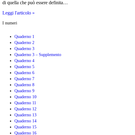
di quella che può essere definita…
Le
Leggi l'articolo »
politiche
I numeri
nazionali
di
contrasto
Quaderno 1
alla
Quaderno 2
povertà
Quaderno 3
e
Quaderno 3 – Supplemento
di
Quaderno 4
conciliazione:
Quaderno 5
limiti,
riforme
Quaderno 6
e
Quaderno 7
prospettive
Quaderno 8
Quaderno 9
Quaderno 10
Quaderno 11
Quaderno 12
Quaderno 13
Quaderno 14
Quaderno 15
Quaderno 16