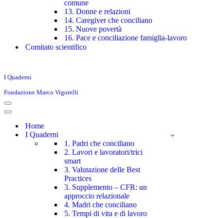
comune
13. Donne e relazioni
14. Caregiver che conciliano
15. Nuove povertà
16. Pace e conciliazione famiglia-lavoro
Comitato scientifico
I Quaderni
Fondazione Marco Vigorelli
Menu
di
Menu
navigazione
di
Home
navigazione
I Quaderni
1. Padri che conciliano
2. Lavori e lavoratori/trici
smart
3. Valutazione delle Best
Practices
3. Supplemento – CFR: un
approccio relazionale
4. Madri che conciliano
5. Tempi di vita e di lavoro