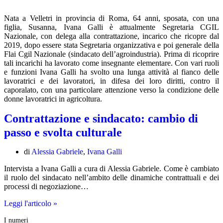
Nata a Velletri in provincia di Roma, 64 anni, sposata, con una
figlia, Susanna, Ivana Galli è attualmente Segretaria CGIL
Nazionale, con delega alla contrattazione, incarico che ricopre dal
2019, dopo essere stata Segretaria organizzativa e poi generale della
Flai Cgil Nazionale (sindacato dell’agroindustria). Prima di ricoprire
tali incarichi ha lavorato come insegnante elementare. Con vari ruoli
e funzioni Ivana Galli ha svolto una lunga attività al fianco delle
lavoratrici e dei lavoratori, in difesa dei loro diritti, contro il
caporalato, con una particolare attenzione verso la condizione delle
donne lavoratrici in agricoltura.
Contrattazione e sindacato: cambio di
passo e svolta culturale
di
Alessia Gabriele
,
Ivana Galli
Intervista a Ivana Galli a cura di Alessia Gabriele. Come è cambiato
il ruolo del sindacato nell’ambito delle dinamiche contrattuali e dei
processi di negoziazione…
Contrattazione
Leggi l'articolo »
e
I numeri
sindacato: