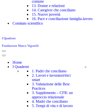
comune
13. Donne e relazioni
14. Caregiver che conciliano
15. Nuove povertà
16. Pace e conciliazione famiglia-lavoro
Comitato scientifico
I Quaderni
Fondazione Marco Vigorelli
Menu
di
Menu
navigazione
di
Home
navigazione
I Quaderni
1. Padri che conciliano
2. Lavori e lavoratori/trici
smart
3. Valutazione delle Best
Practices
3. Supplemento – CFR: un
approccio relazionale
4. Madri che conciliano
5. Tempi di vita e di lavoro