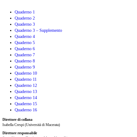
cambio
di
Quaderno 1
passo
Quaderno 2
e
Quaderno 3
svolta
Quaderno 3 – Supplemento
culturale
Quaderno 4
Quaderno 5
Quaderno 6
Quaderno 7
Quaderno 8
Quaderno 9
Quaderno 10
Quaderno 11
Quaderno 12
Quaderno 13
Quaderno 14
Quaderno 15
Quaderno 16
Direttore di collana
Isabella Crespi (Università di Macerata)
Direttore responsabile