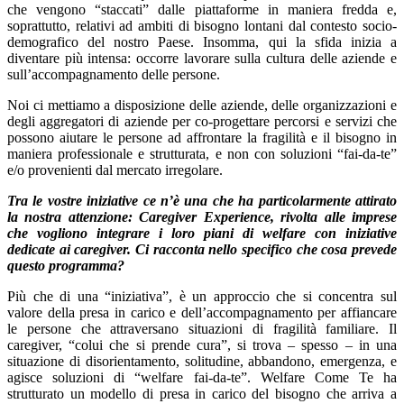
che vengono “staccati” dalle piattaforme in maniera fredda e,
soprattutto, relativi ad ambiti di bisogno lontani dal contesto socio-
demografico del nostro Paese. Insomma, qui la sfida inizia a
diventare più intensa: occorre lavorare sulla cultura delle aziende e
sull’accompagnamento delle persone.
Noi ci mettiamo a disposizione delle aziende, delle organizzazioni e
degli aggregatori di aziende per co-progettare percorsi e servizi che
possono aiutare le persone ad affrontare la fragilità e il bisogno in
maniera professionale e strutturata, e non con soluzioni “fai-da-te”
e/o provenienti dal mercato irregolare.
Tra le vostre iniziative ce n’è una che ha particolarmente attirato
la nostra attenzione: Caregiver Experience, rivolta alle imprese
che vogliono integrare i loro piani di welfare con iniziative
dedicate ai caregiver. Ci racconta nello specifico che cosa prevede
questo programma?
Più che di una “iniziativa”, è un approccio che si concentra sul
valore della presa in carico e dell’accompagnamento per affiancare
le persone che attraversano situazioni di fragilità familiare. Il
caregiver, “colui che si prende cura”, si trova – spesso – in una
situazione di disorientamento, solitudine, abbandono, emergenza, e
agisce soluzioni di “welfare fai-da-te”. Welfare Come Te ha
strutturato un modello di presa in carico del bisogno che arriva a