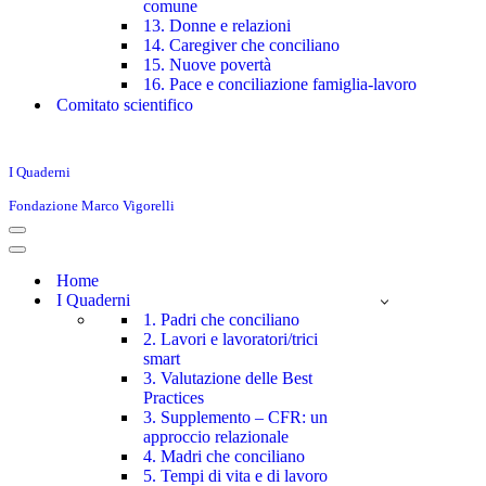
comune
13. Donne e relazioni
14. Caregiver che conciliano
15. Nuove povertà
16. Pace e conciliazione famiglia-lavoro
Comitato scientifico
I Quaderni
Fondazione Marco Vigorelli
Menu
di
Menu
navigazione
di
Home
navigazione
I Quaderni
1. Padri che conciliano
2. Lavori e lavoratori/trici
smart
3. Valutazione delle Best
Practices
3. Supplemento – CFR: un
approccio relazionale
4. Madri che conciliano
5. Tempi di vita e di lavoro