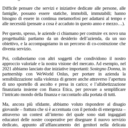
Difficile pensare che servizi e iniziative dedicate alle persone, alle
famiglie, possano essere statiche, immobili, immutabili; hanno
bisogno di essere in continua metamorfosi per adattarsi al tempo e
alle necessità (pensate a cosa è accaduto in questo anno e mezzo…).
Per questo, spesso, le aziende ci chiamano per costruire ex novo una
progettualità: partiamo da un desiderio dell’azienda, da un suo
obiettivo, e la accompagniamo in un percorso di co-costruzione che
diventa servizio.
Poi, collaboriamo con altri soggetti che condividono il nostro
approccio valoriale e la nostra visione del mercato. Ad esempio, nel
2021 abbiamo lanciato due iniziative importanti:
Sostegno Donna
, in
partnership con WeWorld Onlus, per portare in azienda la
sensibilizzazione sulla violenza di genere anche attraverso l’apertura
di uno sportello di ascolto e presa in carico; e l’alfabetizzazione
finanziaria insieme con Banca Etica, per provare a semplificare
l’intricato mondo della finanza e raccontarlo alla portata di tutti.
Ma, ancora più sfidante, abbiamo voluto rispondere al disagio
giovanile – frattura che si è accentuata con il periodo di emergenza –
attraverso un contest all’interno del quale sono stati ingaggiati
educatori delle nostre cooperative per disegnare il nuovo servizio
dedicato, appunto all’affiancamento dei genitori nella delicata