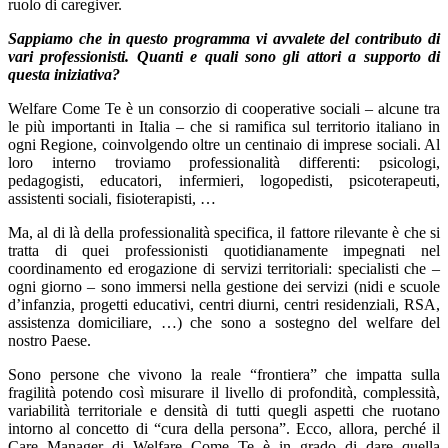
ruolo di caregiver.
Sappiamo che in questo programma vi avvalete del contributo di
vari professionisti. Quanti e quali sono gli attori a supporto di
questa iniziativa?
Welfare Come Te è un consorzio di cooperative sociali – alcune tra
le più importanti in Italia – che si ramifica sul territorio italiano in
ogni Regione, coinvolgendo oltre un centinaio di imprese sociali. Al
loro interno troviamo professionalità differenti: psicologi,
pedagogisti, educatori, infermieri, logopedisti, psicoterapeuti,
assistenti sociali, fisioterapisti, …
Ma, al di là della professionalità specifica, il fattore rilevante è che si
tratta di quei professionisti quotidianamente impegnati nel
coordinamento ed erogazione di servizi territoriali: specialisti che –
ogni giorno – sono immersi nella gestione dei servizi (nidi e scuole
d’infanzia, progetti educativi, centri diurni, centri residenziali, RSA,
assistenza domiciliare, …) che sono a sostegno del welfare del
nostro Paese.
Sono persone che vivono la reale “frontiera” che impatta sulla
fragilità potendo così misurare il livello di profondità, complessità,
variabilità territoriale e densità di tutti quegli aspetti che ruotano
intorno al concetto di “cura della persona”. Ecco, allora, perché il
Care Manager di Welfare Come Te è in grado di dare quella