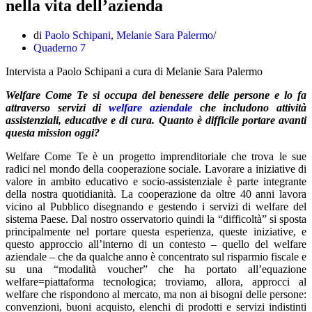
nella vita dell’azienda
di
Paolo Schipani
,
Melanie Sara Palermo
Quaderno 7
Intervista a Paolo Schipani a cura di Melanie Sara Palermo
Welfare Come Te si occupa del benessere delle persone e lo fa
attraverso servizi di
welfare aziendale
che includono attività
assistenziali, educative e di cura. Quanto è difficile portare avanti
questa mission oggi?
Welfare Come Te è un progetto imprenditoriale che trova le sue
radici nel mondo della cooperazione sociale. Lavorare a iniziative di
valore in ambito educativo e socio-assistenziale è parte integrante
della nostra quotidianità. La cooperazione da oltre 40 anni lavora
vicino al Pubblico disegnando e gestendo i servizi di welfare del
sistema Paese. Dal nostro osservatorio quindi la “difficoltà” si sposta
principalmente nel portare questa esperienza, queste iniziative, e
questo approccio all’interno di un contesto – quello del welfare
aziendale – che da qualche anno è concentrato sul risparmio fiscale e
su una “modalità voucher” che ha portato all’equazione
welfare=piattaforma tecnologica; troviamo, allora, approcci al
welfare che rispondono al mercato, ma non ai bisogni delle persone:
convenzioni, buoni acquisto, elenchi di prodotti e servizi indistinti