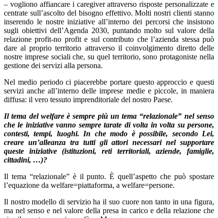
– vogliono affiancare i caregiver attraverso risposte personalizzate e
centrate sull’ascolto del bisogno effettivo. Molti nostri clienti stanno
inserendo le nostre iniziative all’interno dei percorsi che insistono
sugli obiettivi dell’Agenda 2030, puntando molto sul valore della
relazione profit-no profit e sul contributo che l’azienda stessa può
dare al proprio territorio attraverso il coinvolgimento diretto delle
nostre imprese sociali che, su quel territorio, sono protagoniste nella
gestione dei servizi alla persona.
Nel medio periodo ci piacerebbe portare questo approccio e questi
servizi anche all’interno delle imprese medie e piccole, in maniera
diffusa: il vero tessuto imprenditoriale del nostro Paese.
Il tema del welfare è sempre più un tema “relazionale” nel senso
che le iniziative vanno sempre tarate di volta in volta su persone,
contesti, tempi, luoghi. In che modo è possibile, secondo Lei,
creare un’alleanza tra tutti gli attori necessari nel supportare
queste iniziative (istituzioni, reti territoriali, aziende, famiglie,
cittadini, …)?
Il tema “relazionale” è il punto. È quell’aspetto che può spostare
l’equazione da welfare=piattaforma, a welfare=persone.
Il nostro modello di servizio ha il suo cuore non tanto in una figura,
ma nel senso e nel valore della presa in carico e della relazione che