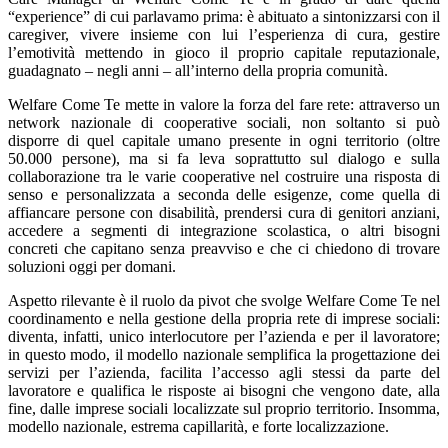
“experience” di cui parlavamo prima: è abituato a sintonizzarsi con il
caregiver, vivere insieme con lui l’esperienza di cura, gestire
l’emotività mettendo in gioco il proprio capitale reputazionale,
guadagnato – negli anni – all’interno della propria comunità.
Welfare Come Te mette in valore la forza del fare rete: attraverso un
network nazionale di cooperative sociali, non soltanto si può
disporre di quel capitale umano presente in ogni territorio (oltre
50.000 persone), ma si fa leva soprattutto sul dialogo e sulla
collaborazione tra le varie cooperative nel costruire una risposta di
senso e personalizzata a seconda delle esigenze, come quella di
affiancare persone con disabilità, prendersi cura di genitori anziani,
accedere a segmenti di integrazione scolastica, o altri bisogni
concreti che capitano senza preavviso e che ci chiedono di trovare
soluzioni oggi per domani.
Aspetto rilevante è il ruolo da pivot che svolge Welfare Come Te nel
coordinamento e nella gestione della propria rete di imprese sociali:
diventa, infatti, unico interlocutore per l’azienda e per il lavoratore;
in questo modo, il modello nazionale semplifica la progettazione dei
servizi per l’azienda, facilita l’accesso agli stessi da parte del
lavoratore e qualifica le risposte ai bisogni che vengono date, alla
fine, dalle imprese sociali localizzate sul proprio territorio. Insomma,
modello nazionale, estrema capillarità, e forte localizzazione.