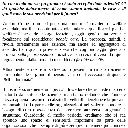
In che modo questo programma è stato recepito dalle aziende? Ci
dà qualche dato/numero di come stanno andando le cose e di
quali sono le sue previsioni per il futuro?
Welfare Come Te non si posiziona come un “provider” di welfare
aziendale, ma il suo contributo vuole andare a qualificare i piani di
welfare di aziende e organizzazioni, aggiungendo una verticale
focalizzata sul (cosiddetto)
people care
. La proposta, quindi, è
rivolta direttamente alle aziende, ma anche ad aggregatori di
aziende, tra i quali i provider stessi che vogliono aggiungere alla
propria
selling proposition
iniziative e servizi diversi da quelli
regolamentati dalla modalità (cosiddetta)
flexible benefits
.
Attualmente le nostre iniziative sono presenti in circa 25 aziende,
principalmente di grandi dimensioni, ma con l’eccezione di qualche
PMI “illuminata”.
Il nostro è sicuramente un “pezzo” di welfare che richiede una certa
maturità da parte delle aziende, ma stiamo notando che l’anno e
mezzo appena trascorso ha alzato il livello di attenzione e la presa di
responsabilità da parte delle organizzazioni nel voler rispondere ai
bisogni di cura e assistenza dei lavoratori attraverso progettualità
strutturate. Guardando al medio periodo, crediamo che si stia
aprendo uno spazio di sensibilità importante da parte delle
organizzazioni che – sempre di più e sempre in maniera più concreta