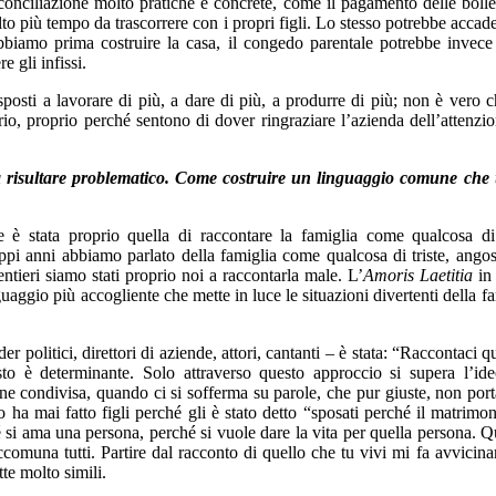
onciliazione molto pratiche e concrete, come il pagamento delle bollet
olto più tempo da trascorrere con i propri figli. Lo stesso potrebbe accad
biamo prima costruire la casa, il congedo parentale potrebbe invece
e gli infissi.
osti a lavorare di più, a dare di più, a produrre di più; non è vero 
, proprio perché sentono di dover ringraziare l’azienda dell’attenzi
lta risultare problematico. Come costruire un linguaggio comune che
 è stata proprio quella di raccontare la famiglia come qualcosa di
oppi anni abbiamo parlato della famiglia come qualcosa di triste, angos
ntieri siamo stati proprio noi a raccontarla male. L’
Amoris Laetitia
in 
aggio più accogliente che mette in luce le situazioni divertenti della fa
 politici, direttori di aziende, attori, cantanti – è stata: “Raccontaci q
to è determinante. Solo attraverso questo approccio si supera l’ide
one condivisa, quando ci si sofferma su parole, che pur giuste, non por
a mai fatto figli perché gli è stato detto “sposati perché il matrimon
é si ama una persona, perché si vuole dare la vita per quella persona. Q
ccomuna tutti. Partire dal racconto di quello che tu vivi mi fa avvicinar
te molto simili.