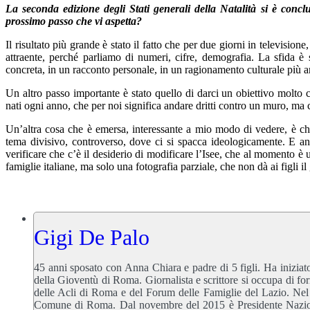
La seconda edizione degli Stati generali della Natalità si è concl
prossimo passo che vi aspetta?
Il risultato più grande è stato il fatto che per due giorni in televisione,
attraente, perché parliamo di numeri, cifre, demografia. La sfida è s
concreta, in un racconto personale, in un ragionamento culturale più amp
Un altro passo importante è stato quello di darci un obiettivo molto 
nati ogni anno, che per noi significa andare dritti contro un muro, ma 
Un’altra cosa che è emersa, interessante a mio modo di vedere, è che
tema divisivo, controverso, dove ci si spacca ideologicamente. E anc
verificare che c’è il desiderio di modificare l’Isee, che al momento è u
famiglie italiane, ma solo una fotografia parziale, che non dà ai figli 
Gigi De Palo
45 anni sposato con Anna Chiara e padre di 5 figli. Ha iniziat
della Gioventù di Roma. Giornalista e scrittore si occupa di fo
delle Acli di Roma e del Forum delle Famiglie del Lazio. Nel 
Comune di Roma. Dal novembre del 2015 è Presidente Naziona