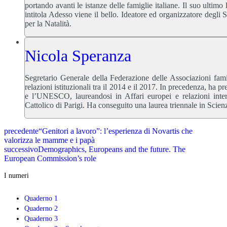
portando avanti le istanze delle famiglie italiane. Il suo ultimo
intitola Adesso viene il bello. Ideatore ed organizzatore degli
per la Natalità.
Nicola Speranza
Segretario Generale della Federazione delle Associazioni fami
relazioni istituzionali tra il 2014 e il 2017. In precedenza, ha
e l’UNESCO, laureandosi in Affari europei e relazioni internaz
Cattolico di Parigi. Ha conseguito una laurea triennale in Scie
precedente
“Genitori a lavoro”: l’esperienza di Novartis che
valorizza le mamme e i papà
successivo
Demographics, Europeans and the future. The
European Commission’s role
I numeri
Quaderno 1
Quaderno 2
Quaderno 3