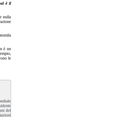
al è il
er nulla
razione
ntomila
on è un
sempio,
vono le
ondiale
sidente
ani del
azioni