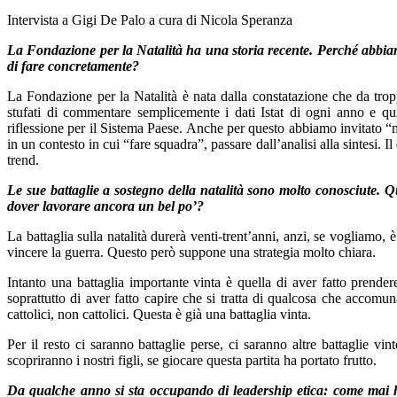
Intervista a Gigi De Palo a cura di Nicola Speranza
La Fondazione per la Natalità ha una storia recente. Perché abbiamo
di fare concretamente?
La Fondazione per la Natalità è nata dalla constatazione che da tro
stufati di commentare semplicemente i dati Istat di ogni anno e q
riflessione per il Sistema Paese. Anche per questo abbiamo invitato “m
in un contesto in cui “fare squadra”, passare dall’analisi alla sintesi. I
trend.
Le sue battaglie a sostegno della natalità sono molto conosciute. Qu
dover lavorare ancora un bel po’?
La battaglia sulla natalità durerà venti-trent’anni, anzi, se vogliamo,
vincere la guerra. Questo però suppone una strategia molto chiara.
Intanto una battaglia importante vinta è quella di aver fatto prende
soprattutto di aver fatto capire che si tratta di qualcosa che accomuna t
cattolici, non cattolici. Questa è già una battaglia vinta.
Per il resto ci saranno battaglie perse, ci saranno altre battaglie vi
scopriranno i nostri figli, se giocare questa partita ha portato frutto.
Da qualche anno si sta occupando di leadership etica: come mai h