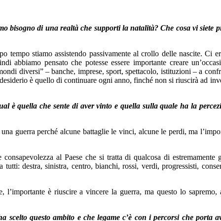
 bisogno di una realtà che supporti la natalità? Che cosa vi siete p
ppo tempo stiamo assistendo passivamente al crollo delle nascite. Ci 
uindi abbiamo pensato che potesse essere importante creare un’occas
ondi diversi” – banche, imprese, sport, spettacolo, istituzioni – a confr
l desiderio è quello di continuare ogni anno, finché non si riuscirà ad inve
al è quella che sente di aver vinto e quella sulla quale ha la percez
 è una guerra perché alcune battaglie le vinci, alcune le perdi, ma l’impo
re consapevolezza al Paese che si tratta di qualcosa di estremamente 
utti: destra, sinistra, centro, bianchi, rossi, verdi, progressisti, conser
nte, l’importante è riuscire a vincere la guerra, ma questo lo sapremo, 
a scelto questo ambito e che legame c’è con i percorsi che porta a