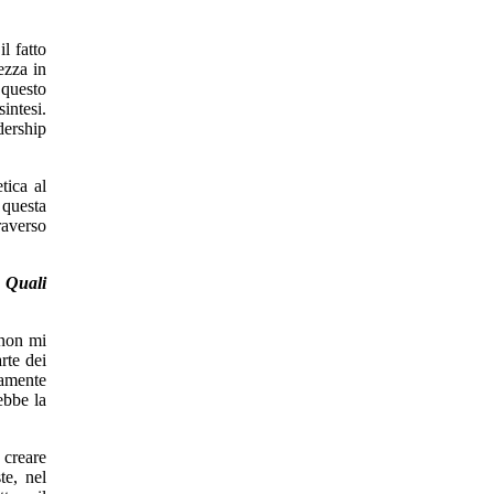
l fatto
ezza in
 questo
intesi.
dership
tica al
 questa
raverso
? Quali
 non mi
rte dei
tamente
ebbe la
 creare
te, nel