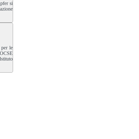
pfer si
dazione
 per le
 l’OCSE
stituto