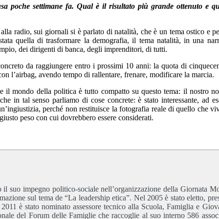
usa poche settimane fa. Qual è il risultato più grande ottenuto e qu
 alla radio, sui giornali si è parlato di natalità, che è un tema ostico e p
tata quella di trasformare la demografia, il tema natalità, in una nar
io, dei dirigenti di banca, degli imprenditori, di tutti.
concreto da raggiungere entro i prossimi 10 anni: la quota di cinquece
con l’airbag, avendo tempo di rallentare, frenare, modificare la marcia.
 il mondo della politica è tutto compatto su questo tema: il nostro n
he in tal senso parliamo di cose concrete: è stato interessante, ad e
n’ingiustizia, perché non restituisce la fotografia reale di quello che vi
il giusto peso con cui dovrebbero essere considerati.
o il suo impegno politico-sociale nell’organizzazione della Giornata M
rmazione sul tema de “La leadership etica”. Nel 2005 è stato eletto, pre
2011 è stato nominato assessore tecnico alla Scuola, Famiglia e Giov
le del Forum delle Famiglie che raccoglie al suo interno 586 associ