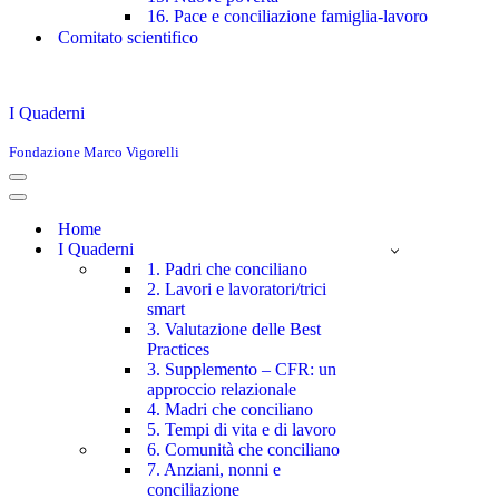
16. Pace e conciliazione famiglia-lavoro
Comitato scientifico
I Quaderni
Fondazione Marco Vigorelli
Menu
di
Menu
navigazione
di
Home
navigazione
I Quaderni
1. Padri che conciliano
2. Lavori e lavoratori/trici
smart
3. Valutazione delle Best
Practices
3. Supplemento – CFR: un
approccio relazionale
4. Madri che conciliano
5. Tempi di vita e di lavoro
6. Comunità che conciliano
7. Anziani, nonni e
conciliazione