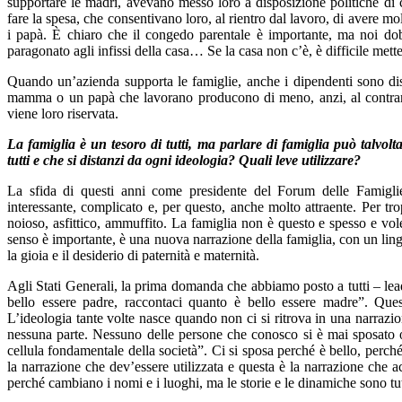
supportare le madri, avevano messo loro a disposizione politiche di c
fare la spesa, che consentivano loro, al rientro dal lavoro, di avere m
i papà. È chiaro che il congedo parentale è importante, ma noi dob
paragonato agli infissi della casa… Se la casa non c’è, è difficile metter
Quando un’azienda supporta le famiglie, anche i dipendenti sono disp
mamma o un papà che lavorano producono di meno, anzi, al contrario
viene loro riservata.
La famiglia è un tesoro di tutti, ma parlare di famiglia può talvo
tutti e che si distanzi da ogni ideologia? Quali leve utilizzare?
La sfida di questi anni come presidente del Forum delle Famiglie
interessante, complicato e, per questo, anche molto attraente. Per tr
noioso, asfittico, ammuffito. La famiglia non è questo e spesso e vole
senso è importante, è una nuova narrazione della famiglia, con un lingu
la gioia e il desiderio di paternità e maternità.
Agli Stati Generali, la prima domanda che abbiamo posto a tutti – leader
bello essere padre, raccontaci quanto è bello essere madre”. Ques
L’ideologia tante volte nasce quando non ci si ritrova in una narrazi
nessuna parte. Nessuno delle persone che conosco si è mai sposato o h
cellula fondamentale della società”. Ci si sposa perché è bello, perch
la narrazione che dev’essere utilizzata e questa è la narrazione che a
perché cambiano i nomi e i luoghi, ma le storie e le dinamiche sono tut