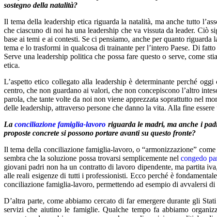
sostegno della natalità?
Il tema della leadership etica riguarda la natalità, ma anche tutto l’
che ciascuno di noi ha una leadership che va vissuta da leader. Ciò s
base ai temi e ai contesti. Se ci pensiamo, anche per quanto riguarda 
tema e lo trasformi in qualcosa di trainante per l’intero Paese. Di fatt
Serve una leadership politica che possa fare questo o serve, come sti
etica.
L’aspetto etico collegato alla leadership è determinante perché oggi
centro, che non guardano ai valori, che non concepiscono l’altro intes
parola, che tante volte da noi non viene apprezzata soprattutto nel mond
delle leadership, attraverso persone che danno la vita. Alla fine essere 
La
conciliazione famiglia-lavoro
riguarda le madri, ma anche i padr
proposte concrete si possono portare avanti su questo fronte?
Il tema della conciliazione famiglia-lavoro, o “armonizzazione” come o
sembra che la soluzione possa trovarsi semplicemente nel
congedo par
giovani padri non ha un contratto di lavoro dipendente, ma partita iva
alle reali esigenze di tutti i professionisti. Ecco perché è fondamental
conciliazione famiglia-lavoro, permettendo ad esempio di avvalersi di
D’altra parte, come abbiamo cercato di far emergere durante gli Stati
servizi che aiutino le famiglie. Qualche tempo fa abbiamo organizz