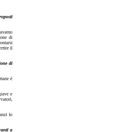
roposti
eravamo
ione di
ontarsi
rtire il
ione di
rtane è
grave e
vatori,
anzi lo
vanti a