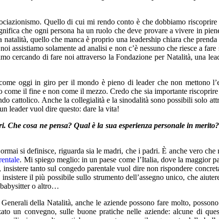
associazionismo. Quello di cui mi rendo conto è che dobbiamo riscoprire i
ignifica che ogni persona ha un ruolo che deve provare a vivere in pien
la natalità, quello che manca è proprio una leadership chiara che prenda
o noi assistiamo solamente ad analisi e non c’è nessuno che riesce a fare s
amo cercando di fare noi attraverso la Fondazione per Natalità, una lea
 come oggi in giro per il mondo è pieno di leader che non mettono l’e
o come il fine e non come il mezzo. Credo che sia importante riscoprire
o cattolico. Anche la collegialità e la sinodalità sono possibili solo att
un leader vuol dire questo: dare la vita!
i. Che cosa ne pensa? Qual è la sua esperienza personale in merito
rmai si definisce, riguarda sia le madri, che i padri. È anche vero che
entale
. Mi spiego meglio: in un paese come l’Italia, dove la maggior pa
, insistere tanto sul congedo parentale vuol dire non rispondere concre
e insistere il più possibile sullo strumento dell’assegno unico, che aiuter
 babysitter o altro…
 Generali della Natalità, anche le aziende possono fare molto, possono
ato un convegno, sulle buone pratiche nelle aziende: alcune di ques