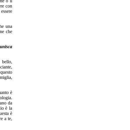
te o il
ere con
 essere
che una
one che
 unisca
 bello,
ciante,
questo
miglia,
uanto è
ologia.
tano da
io è la
uesta è
e a te,