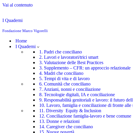
Vai al contenuto
I Quaderni
Fondazione Marco Vigorelli
Home
I Quaderni
1. Padri che conciliano
2. Lavori e lavoratori/trici smart
3. Valutazione delle Best Practices
3. Supplemento – CFR: un approccio relazionale
4. Madri che conciliano
5. Tempi di vita e di lavoro
6. Comunità che conciliano
7. Anziani, nonni e conciliazione
8. Tecnologie digitali, IA e conciliazione
9. Responsabilità genitoriali e lavoro: il futuro de
10. Lavoro, famiglia e conciliazione di fronte alle 
11. Diversity Equity & Inclusion
12. Conciliazione famiglia-lavoro e bene comune
13. Donne e relazioni
14. Caregiver che conciliano
15. Nuove povertà