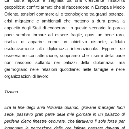
La nostra epoca è segnata da una crescente instabilità
geopolitica: conflitti armati che si riaccendono in Europa e Medio
Oriente, tensioni commerciali e tecnologiche tra grandi potenze,
crisi migratorie e ambientali che mettono a dura prova la
capacità degli Stati di cooperare. In questo scenario, la parola
pace sembra tornare ad essere fragile, quasi un bene raro,
rischia di apparire come un obiettivo distante, affidato
esclusivamente alla diplomazia internazionale. Eppure, se
osserviamo con attenzione, scopriamo che i semi della pace
non nascono soltanto nei palazzi della diplomazia, ma
germogliano nelle relazioni quotidiane: nelle famiglie e nelle
organizzazioni di lavoro.
Tiziana
Era la fine degli anni Novanta quando, giovane manager fuori
sede, passavo gran parte delle mie giornate in un palazzo di
periferia dietro finestre oscurate, che filtravano il sole forse per
ingannare la percezione delle ore infinite passate davanti ai